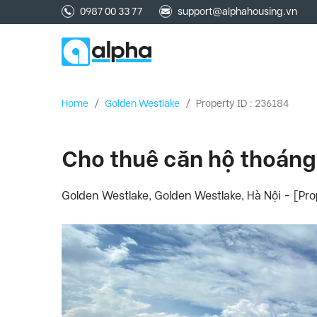
0987 00 33 77
support@alphahousing.vn
Home
/
Golden Westlake
/
Property ID : 236184
Cho thuê căn hộ thoáng 
Golden Westlake, Golden Westlake, Hà Nội - [Pr