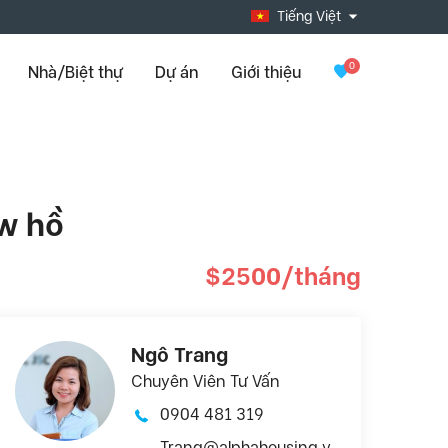
Tiếng Việt
0
Nhà/Biệt thự
Dự án
Giới thiệu
ew hồ
$2500/tháng
Ngô Trang
Chuyên Viên Tư Vấn
0904 481 319
Trang@alphahousing.v