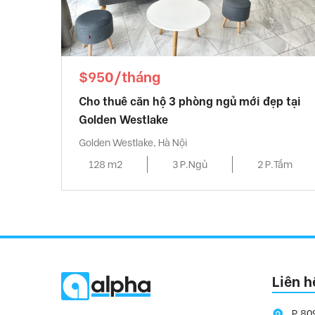
$950/tháng
Cho thuê căn hộ 3 phòng ngủ mới đẹp tại
Golden Westlake
Golden Westlake, Hà Nội
128 m2
3 P.Ngủ
2 P.Tắm
Liên h
P.80