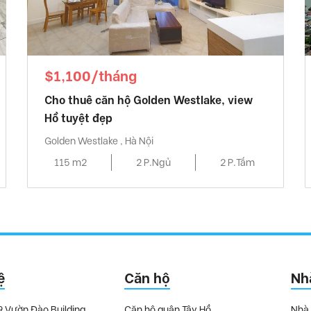
$1,100/tháng
Cho thuê căn hộ Golden Westlake, view
Hồ tuyệt đẹp
Golden Westlake , Hà Nội
115 m2
2 P.Ngủ
2 P.Tắm
ệ
Căn hộ
Nh
9 Vườn Đào Building,
Căn hộ quận Tây Hồ
Nhà 