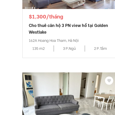
$1,300/tháng
Cho thuê căn hộ 3 PN view hồ tại Golden
Westlake
162A Hoang Hoa Tham, Hà Nội
135 m2
3 P.Ngủ
2 P.Tắm