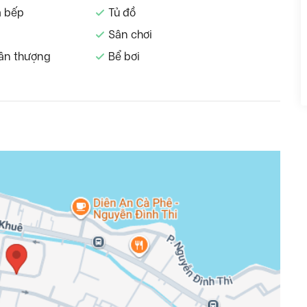
à bếp
Tủ đồ
Sân chơi
ân thượng
Bể bơi