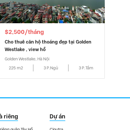
$2,500/tháng
Cho thuê căn hộ thoáng đẹp tại Golden
Westlake , view hồ
Golden Westlake, Hà Nội
225 m2
3 P.Ngủ
3 P.Tắm
à riêng
Dự án
riêng quận Tây Hồ
Ciputra