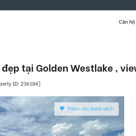
Căn hộ
đẹp tại Golden Westlake , vi
operty ID: 236184]
Thêm vào danh sách