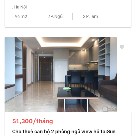
, Hà Nội
96 m2
2 P.Ngủ
2 P.Tắm
$1,300/tháng
Cho thuê căn hộ 2 phòng ngủ view hồ tạiSun