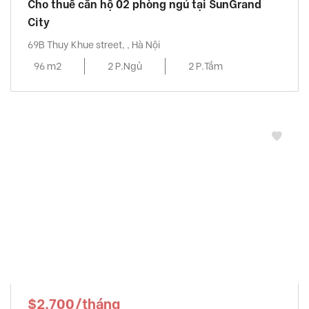
Cho thuê căn hộ 02 phòng ngủ tại SunGrand
City
69B Thuy Khue street, , Hà Nội
96 m2
2 P.Ngủ
2 P.Tắm
$2,700/tháng