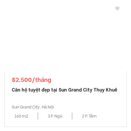
Skycity
, Ba Đình Quận
Somerset West Point
, Tây Hồ Quận
Starlake
, Tây Hồ Quận
Sun Grand City
, Ba Đình Quận
Sun Grand City Ancora
, Hai Bà Trưng Quận
Sunshine City
, Tây Hồ Quận
Sunshine Golden River
, Quận
Sunshine Riverside
, Tây Hồ Quận
Thang long number one
, Từ Liêm Quận
$2,500/tháng
The Link Ciputra
, Tây Hồ Quận
Căn hộ tuyệt đẹp tại Sun Grand City Thụy Khuê
The Manor
, Từ Liêm Quận
The Matrix One
, Từ Liêm Quận
Sun Grand City, Hà Nội
The Zei Mỹ Đình
, Từ Liêm Quận
160 m2
3 P.Ngủ
2 P.Tắm
Tràng An Complex
, Cầu Giấy Quận
Udic Westlake
, Tây Hồ Quận