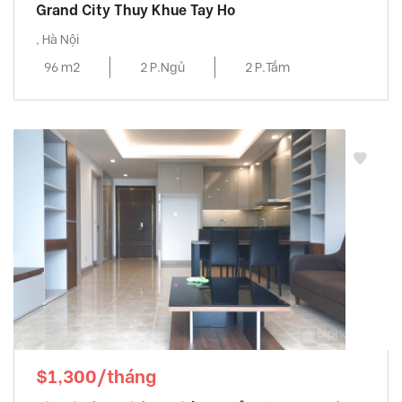
Grand City Thuy Khue Tay Ho
, Hà Nội
96 m2
2 P.Ngủ
2 P.Tắm
$1,300/tháng