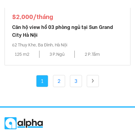
$2,000/tháng
Căn hộ view hồ 03 phòng ngủ tại Sun Grand
City Hà Nội
62 Thuy Khe, Ba Đình, Hà Nội
125 m2
3 P.Ngủ
2 P.Tắm
1
2
3