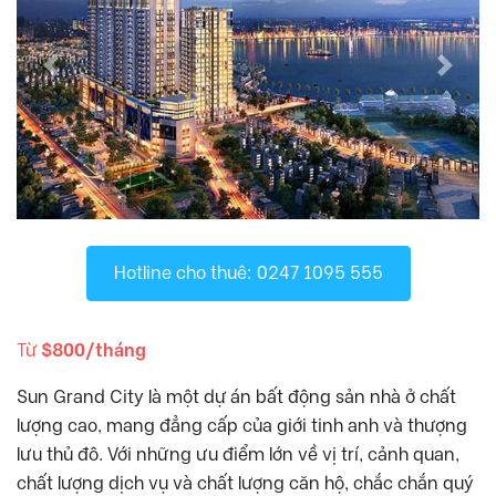
D’. El Dorado
, Tây Hồ Quận
D’.Le Roi Soleil
, Tây Hồ Quận
Previous
Next
D’Capitale
, Cầu Giấy Quận
Diplomatic Corps Complex
, Quận
Discovery Complex
, Cầu Giấy Quận
Dolphin Plaza
, Từ Liêm Quận
FLC Twin Towers
, Cầu Giấy Quận
G3ab
, Cầu Giấy Quận
Hotline cho thuê: 0247 1095 555
Golden Palace
, Từ Liêm Quận
Goldmark City
, Từ Liêm Quận
Hanoi Aqua Central
, Ba Đình Quận
Từ
$800/tháng
Hanoi Center Point
, Thanh Xuân Quận
Sun Grand City là một dự án bất động sản nhà ở chất
Heritage West Lake
, Quận
lượng cao, mang đẳng cấp của giới tinh anh và thượng
Hyundai HillState
, Quận
lưu thủ đô. Với những ưu điểm lớn về vị trí, cảnh quan,
Imperia Garden
, Thanh Xuân Quận
chất lượng dịch vụ và chất lượng căn hộ, chắc chắn quý