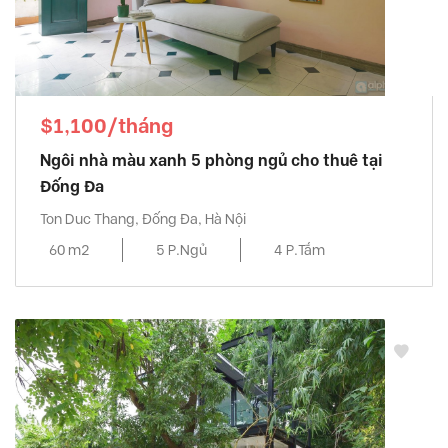
$1,100/tháng
Ngôi nhà màu xanh 5 phòng ngủ cho thuê tại
Đống Đa
Ton Duc Thang, Đống Đa, Hà Nội
60 m2
5 P.Ngủ
4 P.Tắm