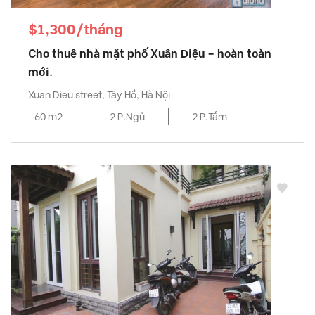
$1,300/tháng
Cho thuê nhà mặt phố Xuân Diệu – hoàn toàn
mới.
Xuan Dieu street, Tây Hồ, Hà Nội
60 m2
2 P.Ngủ
2 P.Tắm