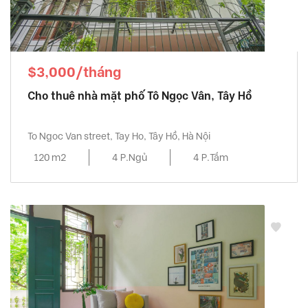
$3,000/tháng
Cho thuê nhà mặt phố Tô Ngọc Vân, Tây Hồ
To Ngoc Van street, Tay Ho, Tây Hồ, Hà Nội
120 m2
4 P.Ngủ
4 P.Tắm