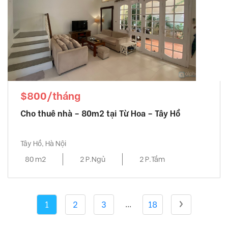
$800/tháng
Cho thuê nhà – 80m2 tại Từ Hoa – Tây Hồ
Tây Hồ, Hà Nội
80 m2
2 P.Ngủ
2 P.Tắm
...
1
2
3
18