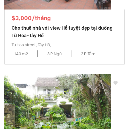
$3,000/tháng
Cho thuê nhà với view Hồ tuyệt đẹp tại đường
Từ Hoa-Tây Hồ
Tu Hoa street, Tây Hồ,
140 m2
3 P.Ngủ
3 P.Tắm