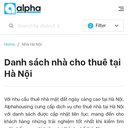
Filter
2
Tây Hồ
Từ Liêm
Nhà riêng
P.Ngủ
Home
/
Nhà Hà Nội
Ba Đình
Hoàn Kiếm
Giá
Tính năng khác
Cầu Giấy
Thanh Xuân
Danh sách nhà cho thuê tại
Ban công/Sân thượng
Hai Bà Trưng
Bể bơi
Hà Nội
Hướng hồ
Ciputra
, Tây Hồ Quận
Golden Westlake
, Ba Đình Quận
Royal City
, Thanh Xuân Quận
Với nhu cầu thuê nhà mặt đất ngày càng cao tại Hà Nội,
Times city
, Hai Bà Trưng Quận
Alphahousing cung cấp dịch vụ cho thuê nhà tại Hà Nội
với danh sách được cập nhật liên tục, mang đến cho
Vinhomes Riverside
, Long Biên Quận
khách hàng những trải nghiệm tốt nhất khi kiếm tìm
6th Element
, Tây Hồ Quận