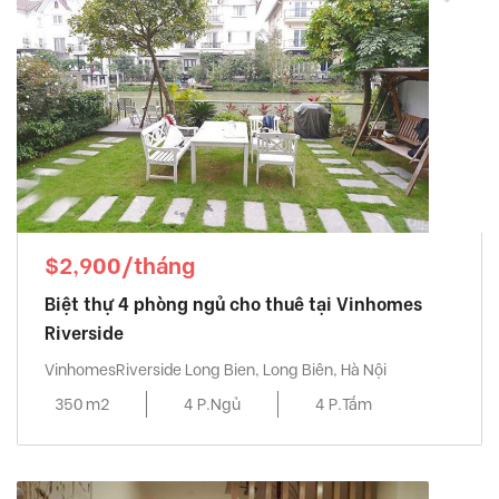
$2,900/tháng
Biệt thự 4 phòng ngủ cho thuê tại Vinhomes
Riverside
VinhomesRiverside Long Bien, Long Biên, Hà Nội
350 m2
4 P.Ngủ
4 P.Tắm