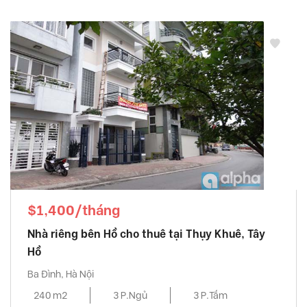
Vinhomes Gardenia
, Từ Liêm Quận
Vinhomes Green Bay
, Từ Liêm Quận
Vinhomes Metropolis
, Ba Đình Quận
Vinhomes Nguyen Chi Thanh
, Đống Đa Quận
VINHOMES SKYLAKE
, Từ Liêm Quận
Vinhomes Symphony
, Long Biên Quận
Vinhomes The Harmony
, Long Biên Quận
Vinhomes West Point
, Từ Liêm Quận
Vuon Dao building
, Tây Hồ Quận
Watermark
, Tây Hồ Quận
$1,400/tháng
Nhà riêng bên Hồ cho thuê tại Thụy Khuê, Tây
Hồ
Ba Đình, Hà Nội
240 m2
3 P.Ngủ
3 P.Tắm