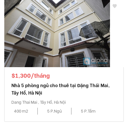
Indochina Plaza
, Cầu Giấy Quận
Keangnam
, Từ Liêm Quận
King Palce Nguyen Trai
, Thanh Xuân Quận
Kosmo Tay Ho
, Tây Hồ Quận
Lac Hong West Lake
, Quận
Lancaster
, Ba Đình Quận
Lancaster Luminaire – Lang street
, Quận
Mandarin Garden
, Cầu Giấy Quận
Mipec Riverside
, Long Biên Quận
$1,300/tháng
Mipec Tower
, Đống Đa Quận
Nhà 5 phòng ngủ cho thuê tại Đặng Thái Mai,
Pacific Place
, Hoàn Kiếm Quận
Tây Hồ, Hà Nội
Pent Studio Tay Ho
, Tây Hồ Quận
Dang Thai Mai , Tây Hồ, Hà Nội
Richland Southern
, Cầu Giấy Quận
400 m2
5 P.Ngủ
5 P.Tắm
Seasons Avenue
, Hà Đông Quận
Sky Park Residence
, Cầu Giấy Quận