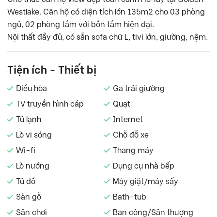
Westlake. Căn hộ có diện tích lớn 135m2 cho 03 phòng
ngủ, 02 phòng tắm với bồn tắm hiện đại.
Nội thất đầy đủ, có sẵn sofa chữ L, tivi lớn, giường, nệm.
Tiện ích - Thiết bị
Điều hòa
Ga trải giường
TV truyền hình cáp
Quạt
Tủ lạnh
Internet
Lò vi sóng
Chỗ đỗ xe
Wi-fi
Thang máy
Lò nướng
Dụng cụ nhà bếp
Tủ đồ
Máy giặt/máy sấy
Sàn gỗ
Bath-tub
Sân chơi
Ban công/Sân thượng