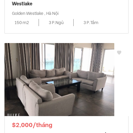
Westlake
Golden Westlake , Hà Nội
150 m2
3 P.Ngủ
3 P.Tắm
$2,000/tháng