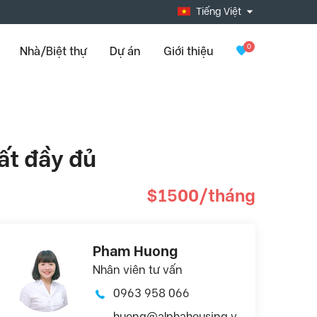
Tiếng Việt
0
Nhà/Biệt thự
Dự án
Giới thiệu
ất đầy đủ
$1500/tháng
Pham Huong
Nhân viên tư vấn
0963 958 066
huong@alphahousing.v