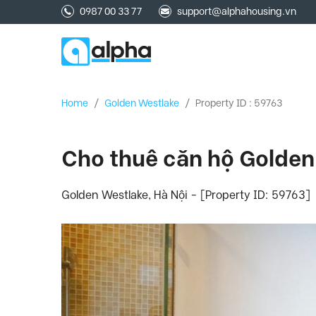
0987 00 33 77
support@alphahousing.vn
Home
/
Golden Westlake
/
Property ID : 59763
Cho thuê căn hộ Golden
Golden Westlake, Hà Nội - [Property ID: 59763]