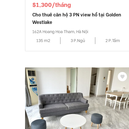
$1,300/tháng
Cho thuê căn hộ 3 PN view hồ tại Golden
Westlake
162A Hoang Hoa Tham, Hà Nội
135 m2
3 P.Ngủ
2 P.Tắm