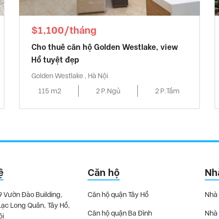
$1,100/tháng
Cho thuê căn hộ Golden Westlake, view
Hồ tuyệt đẹp
Golden Westlake , Hà Nội
115 m2
2 P.Ngủ
2 P.Tắm
ệ
Căn hộ
Nh
9 Vườn Đào Building,
Căn hộ quận Tây Hồ
Nhà 
Lạc Long Quân, Tây Hồ,
Căn hộ quận Ba Đình
Nhà 
ội