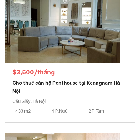
$3,500/tháng
Cho thuê căn hộ Penthouse tại Keangnam Hà
Nội
Cầu Giấy, Hà Nội
433 m2
4 P.Ngủ
2 P.Tắm