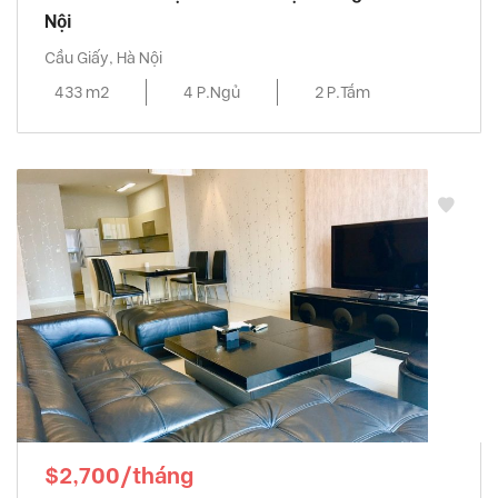
Nội
Cầu Giấy, Hà Nội
433 m2
4 P.Ngủ
2 P.Tắm
$2,700/tháng