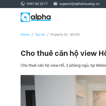
0987 00 33 77
support@alphahousing.vn
Home
/
Tay Ho
/
Property ID : 85725
Cho thuê căn hộ view H
Cho thuê căn hộ view Hồ, 2 phòng ngủ, tại Water