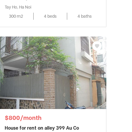
Tay Ho, Ha Noi
300 m2
4 beds
4 baths
$800/month
House for rent on alley 399 Au Co