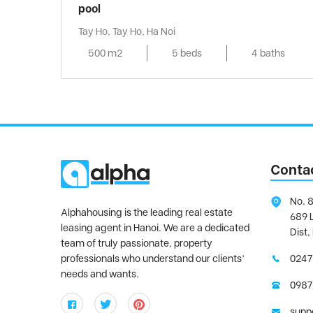
pool
Tay Ho, Tay Ho, Ha Noi
500 m2
5 beds
4 baths
Conta
No. 8
Alphahousing is the leading real estate
689 
leasing agent in Hanoi. We are a dedicated
Dist,
team of truly passionate, property
professionals who understand our clients’
0247
needs and wants.
0987
supp