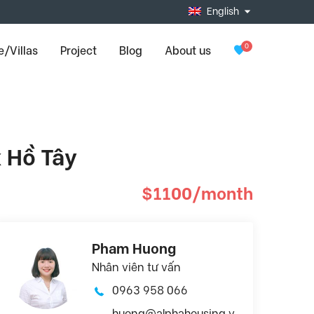
English
0
/Villas
Project
Blog
About us
 Hồ Tây
$1100/month
Pham Huong
Nhân viên tư vấn
0963 958 066
huong@alphahousing.v