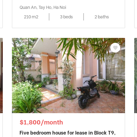
Quan An, Tay Ho, Ha Noi
210 m2
3 beds
2 baths
$1,800/month
Five bedroom house for lease in Block T9,