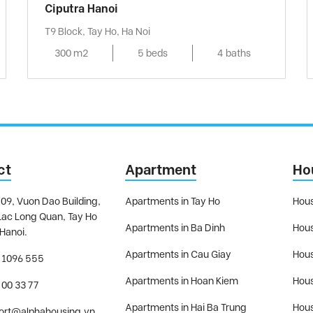
Ciputra Hanoi
T9 Block, Tay Ho, Ha Noi
300 m2
5 beds
4 baths
ct
Apartment
Ho
09, Vuon Dao Building,
Apartments in Tay Ho
Hous
Lac Long Quan, Tay Ho
Apartments in Ba Dinh
Hous
 Hanoi.
Apartments in Cau Giay
Hous
 1096 555
Apartments in Hoan Kiem
Hous
 00 33 77
Apartments in Hai Ba Trung
Hous
ort@alphahousing.vn