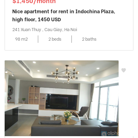
$1,450/month
Nice apartment for rent in Indochina Plaza,
high floor, 1450 USD
241 Xuan Thuy , Cau Giay, Ha Noi
98 m2
2 beds
2 baths