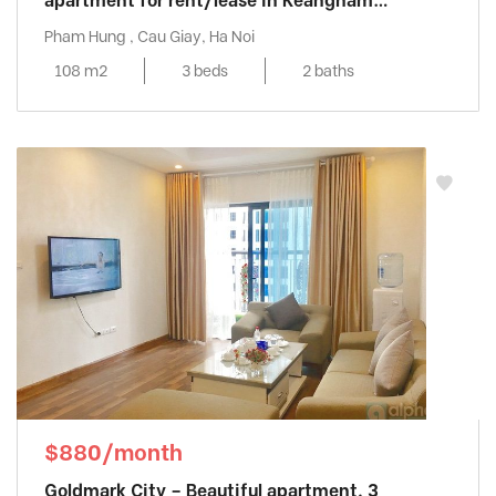
apartment for rent/lease in Keangnam
Landmark
Pham Hung , Cau Giay, Ha Noi
108 m2
3 beds
2 baths
$880/month
Goldmark City – Beautiful apartment, 3