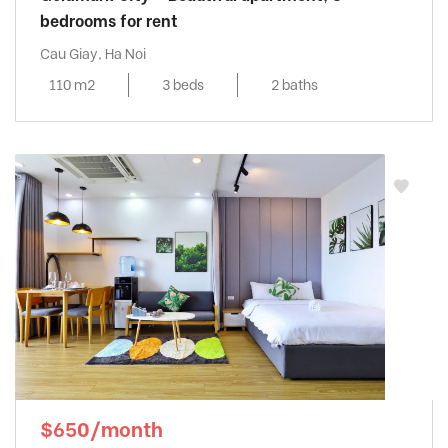
bedrooms for rent
Cau Giay, Ha Noi
110 m2
3 beds
2 baths
$650/month