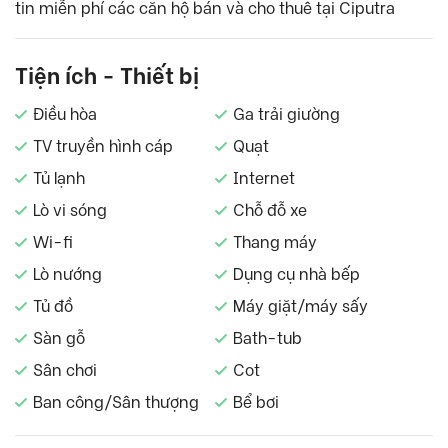
tin miễn phí các căn hộ bán và cho thuê tại Ciputra
Tiện ích - Thiết bị
Điều hòa
Ga trải giường
TV truyền hình cáp
Quạt
Tủ lạnh
Internet
Lò vi sóng
Chỗ đỗ xe
Wi-fi
Thang máy
Lò nướng
Dụng cụ nhà bếp
Tủ đồ
Máy giặt/máy sấy
Sàn gỗ
Bath-tub
Sân chơi
Cot
Ban công/Sân thượng
Bể bơi