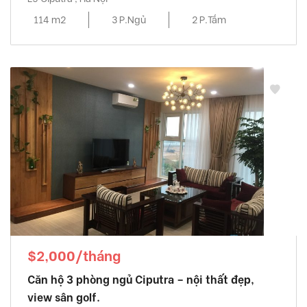
114 m2
3 P.Ngủ
2 P.Tắm
$2,000/tháng
Căn hộ 3 phòng ngủ Ciputra – nội thất đẹp,
view sân golf.