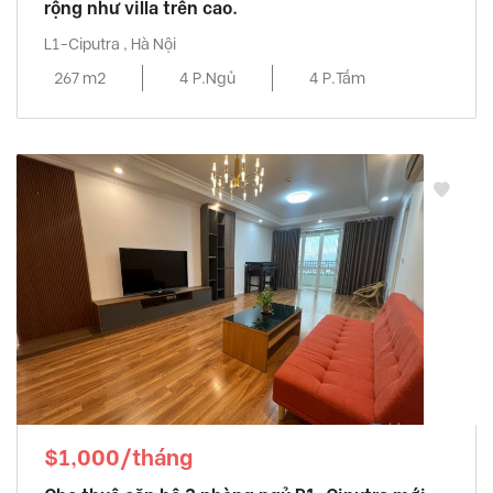
rộng như villa trên cao.
L1-Ciputra , Hà Nội
267 m2
4 P.Ngủ
4 P.Tắm
$1,000/tháng