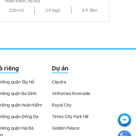
Hoàn Kiếm, Hà Nội
220 m2
3 P.Ngủ
4 P.Tắm
à riêng
Dự án
riêng quận Tây Hồ
Ciputra
riêng quận Ba Đình
Vinhomes Riverside
riêng quận Hoàn Kiếm
Royal City
riêng quận Đống Đa
Times City Park Hill
riêng quận Hai Bà
Golden Palace
ng