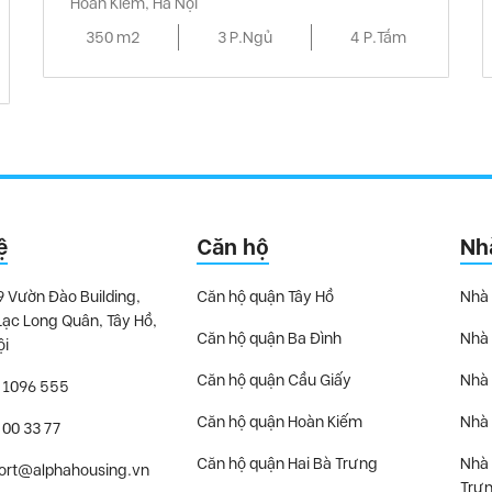
Hoàn Kiếm, Hà Nội
350 m2
3 P.Ngủ
4 P.Tắm
ệ
Căn hộ
Nh
9 Vườn Đào Building,
Căn hộ quận Tây Hồ
Nhà 
Lạc Long Quân, Tây Hồ,
Căn hộ quận Ba Đình
Nhà 
ội
Căn hộ quận Cầu Giấy
Nhà 
 1096 555
Căn hộ quận Hoàn Kiếm
Nhà 
 00 33 77
Căn hộ quận Hai Bà Trưng
Nhà 
ort@alphahousing.vn
Trư