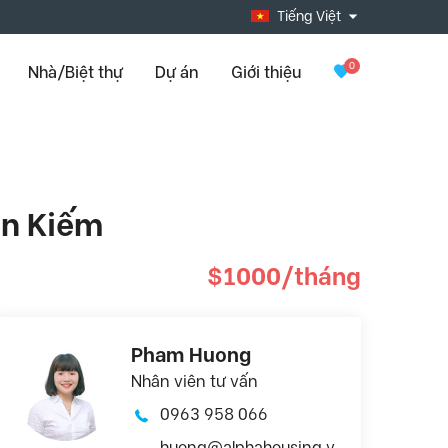
Tiếng Việt
0
Nhà/Biệt thự
Dự án
Giới thiệu
àn Kiếm
$1000/tháng
Pham Huong
Nhân viên tư vấn
0963 958 066
huong@alphahousing.v