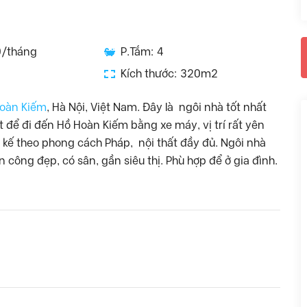
0/tháng
P.Tắm: 4
Kích thước: 320m2
oàn
Kiếm
,
Hà
Nội, Việt
Nam
.
Đây
là
ngôi nhà
tốt nhất
t để
đi đến Hồ
Hoàn Kiếm
bằng xe máy
, vị trí
rất yên
 kế
theo phong cách
Pháp
,
nội thất đầy đủ
.
Ngôi nhà
n công
đẹp
, có
sân
, gần
siêu thị
. Phù hợp để ở gia đình.