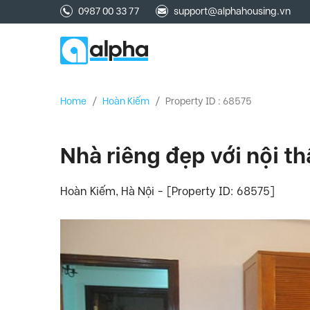
0987 00 33 77
support@alphahousing.vn
Home
/
Hoàn Kiếm
/
Property ID : 68575
Nhà riêng đẹp với nội t
Hoàn Kiếm, Hà Nội - [Property ID: 68575]