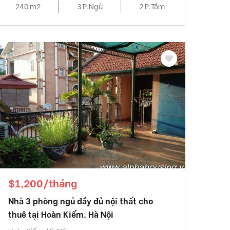
240 m2
3 P.Ngủ
2 P.Tắm
$1,200/tháng
Nhà 3 phòng ngủ đầy đủ nội thất cho
thuê tại Hoàn Kiếm, Hà Nội