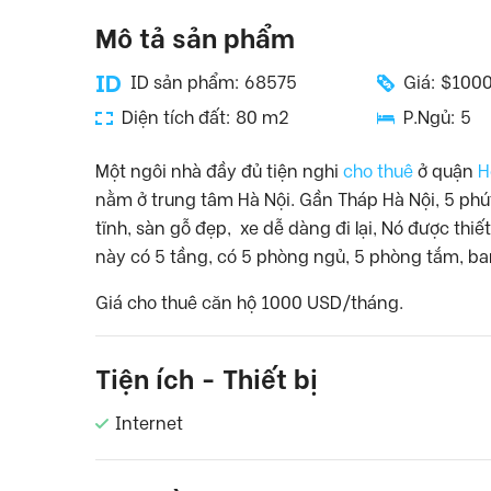
Mô tả sản phẩm
ID sản phẩm: 68575
Giá: $100
Diện tích đất: 80 m2
P.Ngủ: 5
Một ngôi nhà
đầy đủ tiện nghi
cho
thuê
ở quận
H
nằm
ở trung tâm
Hà
Nội
.
Gần
Tháp
Hà
Nội
,
5
phú
tĩnh
,
sàn
gỗ
đẹp,
xe dễ dàng đi lại
,
Nó được
thiết
này
có 5
tầng
, có 5
phòng ngủ
,
5 phòng tắm,
ba
Giá cho thuê căn hộ 1000 USD/tháng.
Tiện ích - Thiết bị
Internet