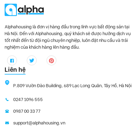
D’. El Dorado
, Tây Hồ Quận
D’.Le Roi Soleil
, Tây Hồ Quận
D’Capitale
, Cầu Giấy Quận
Alphahousing là đơn vị hàng đầu trong lĩnh vực bất động sản tại
Diplomatic Corps Complex
, Quận
Hà Nội. Đến với Alphahousing, quý khách sẽ được hưởng dịch vụ
tốt nhất đến từ đội ngũ chuyên nghiệp, luôn đặt nhu cầu và trải
Discovery Complex
, Cầu Giấy Quận
nghiệm của khách hàng lên hàng đầu.
Dolphin Plaza
, Từ Liêm Quận
FLC Twin Towers
, Cầu Giấy Quận
G3ab
, Cầu Giấy Quận
Liên hệ
Golden Palace
, Từ Liêm Quận
P.809 Vườn Đào Building, 689 Lạc Long Quân, Tây Hồ, Hà Nội
Goldmark City
, Từ Liêm Quận
Hanoi Aqua Central
, Ba Đình Quận
0247 1096 555
Hanoi Center Point
, Thanh Xuân Quận
0987 00 33 77
Heritage West Lake
, Quận
support@alphahousing.vn
Hyundai HillState
, Quận
Imperia Garden
, Thanh Xuân Quận