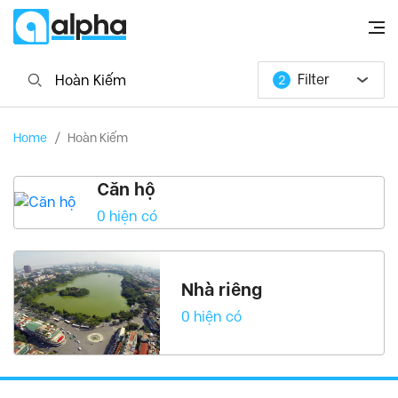
Filter
2
Tây Hồ
Từ Liêm
Loại hình
P.Ngủ
Home
/
Hoàn Kiếm
Ba Đình
Hoàn Kiếm
Giá
Tính năng khác
Cầu Giấy
Thanh Xuân
Ban công/Sân thượng
Căn hộ
Hai Bà Trưng
Bể bơi
0 hiện có
Hướng hồ
Ciputra
, Tây Hồ Quận
Golden Westlake
, Ba Đình Quận
Nhà riêng
Royal City
, Thanh Xuân Quận
0 hiện có
Times city
, Hai Bà Trưng Quận
Vinhomes Riverside
, Long Biên Quận
6th Element
, Tây Hồ Quận