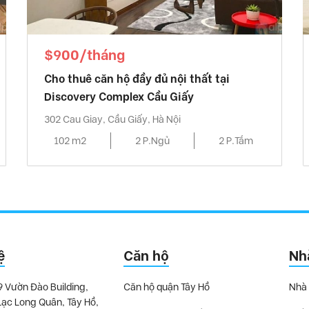
$900/tháng
Cho thuê căn hộ đầy đủ nội thất tại
Discovery Complex Cầu Giấy
302 Cau Giay, Cầu Giấy, Hà Nội
102 m2
2 P.Ngủ
2 P.Tắm
ệ
Căn hộ
Nh
9 Vườn Đào Building,
Căn hộ quận Tây Hồ
Nhà 
Lạc Long Quân, Tây Hồ,