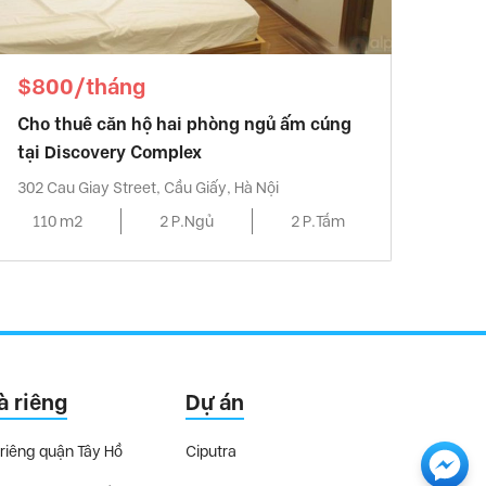
$800/tháng
Cho thuê căn hộ hai phòng ngủ ấm cúng
tại Discovery Complex
302 Cau Giay Street, Cầu Giấy, Hà Nội
110 m2
2 P.Ngủ
2 P.Tắm
à riêng
Dự án
riêng quận Tây Hồ
Ciputra