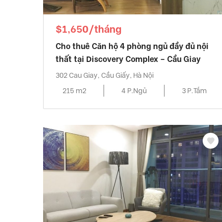
$1,650/tháng
Cho thuê Căn hộ 4 phòng ngủ đầy đủ nội
thất tại Discovery Complex – Cầu Giay
302 Cau Giay, Cầu Giấy, Hà Nội
215 m2
4 P.Ngủ
3 P.Tắm