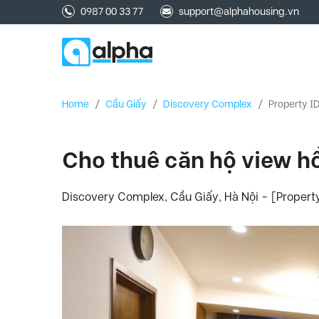
0987 00 33 77
support@alphahousing.vn
Home
/
Cầu Giấy
/
Discovery Complex
/
Property I
Cho thuê căn hộ view h
Discovery Complex, Cầu Giấy, Hà Nội - [Propert