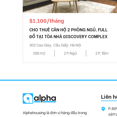
$1,100/tháng
CHO THUÊ CĂN HỘ 2 PHÒNG NGỦ, FULL
ĐỒ TẠI TÒA NHÀ DISCOVERY COMPLEX
302 Cau Giay, Cầu Giấy, Hà Nội
100 m2
2 P.Ngủ
2 P.Tắm
Liên h
P.80
Alphahousing là đơn vị hàng đầu trong
689 