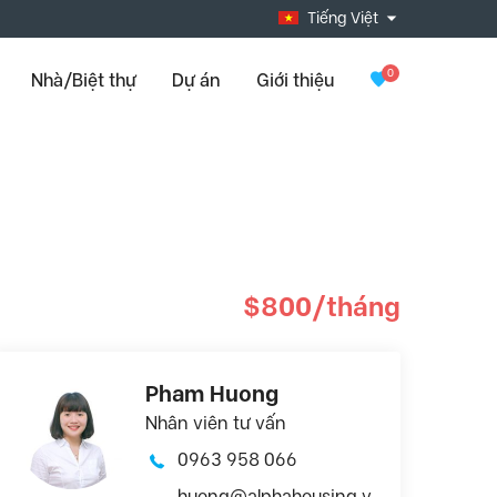
Tiếng Việt
0
Nhà/Biệt thự
Dự án
Giới thiệu
$800/tháng
Pham Huong
Nhân viên tư vấn
0963 958 066
huong@alphahousing.v