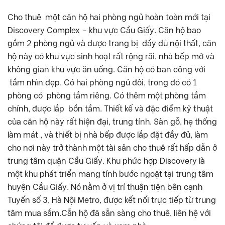
Cho thuê một căn hộ hai phòng ngủ hoàn toàn mới tại
Discovery Complex – khu vực Cầu Giấy. Căn hộ bao
gồm 2 phòng ngủ và được trang bị đầy đủ nội thất, căn
hộ này có khu vực sinh hoạt rất rộng rãi, nhà bếp mở và
không gian khu vực ăn uống. Căn hộ có ban công với
tầm nhìn đẹp. Có hai phòng ngủ đôi, trong đó có 1
phòng có phòng tắm riêng. Có thêm một phòng tắm
chính, được lắp bồn tắm. Thiết kế và đặc điểm kỹ thuật
của căn hộ này rất hiện đại, trung tính. Sàn gỗ, hẹ thống
làm mát , và thiết bị nhà bếp được lắp đặt đầy đủ, làm
cho nơi này trở thành một tài sản cho thuê rất hấp dẫn ở
trung tâm quận Cầu Giấy. Khu phức hợp Discovery là
một khu phát triển mang tính bước ngoặt tại trung tâm
huyện Cầu Giấy. Nó nằm ở vị trí thuận tiện bên cạnh
Tuyến số 3, Hà Nội Metro, được kết nối trực tiếp từ trung
tâm mua sắm.Cẵn hộ đã sẵn sàng cho thuê, liên hệ với