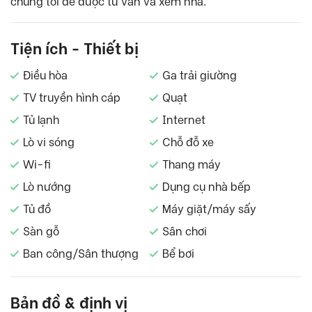
chúng tôi để được tư vấn và xem nhà.
Tiện ích - Thiết bị
Điều hòa
Ga trải giường
TV truyền hình cáp
Quạt
Tủ lạnh
Internet
Lò vi sóng
Chỗ đỗ xe
Wi-fi
Thang máy
Lò nướng
Dụng cụ nhà bếp
Tủ đồ
Máy giặt/máy sấy
Sàn gỗ
Sân chơi
Ban công/Sân thượng
Bể bơi
Bản đồ & định vị