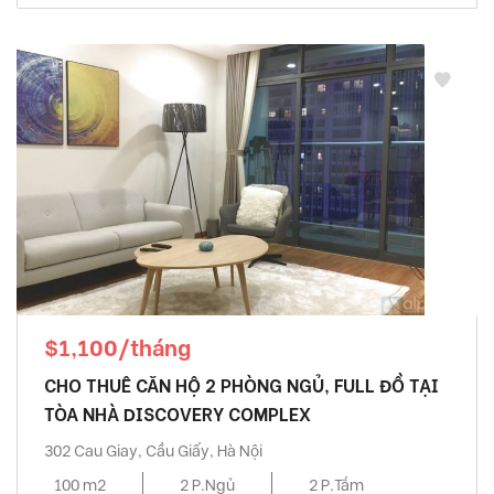
$1,100/tháng
CHO THUÊ CĂN HỘ 2 PHÒNG NGỦ, FULL ĐỒ TẠI
TÒA NHÀ DISCOVERY COMPLEX
302 Cau Giay, Cầu Giấy, Hà Nội
100 m2
2 P.Ngủ
2 P.Tắm