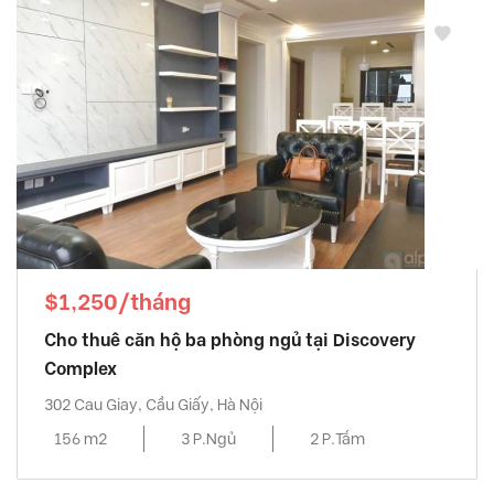
$1,250/tháng
Cho thuê căn hộ ba phòng ngủ tại Discovery
Complex
302 Cau Giay, Cầu Giấy, Hà Nội
156 m2
3 P.Ngủ
2 P.Tắm