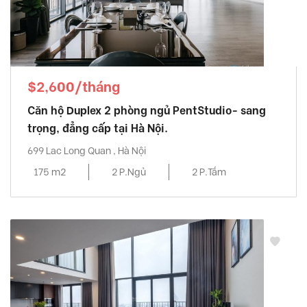
$2,600/tháng
Căn hộ Duplex 2 phòng ngủ PentStudio- sang
trọng, đẳng cấp tại Hà Nội.
699 Lac Long Quan , Hà Nội
175 m2
2 P.Ngủ
2 P.Tắm