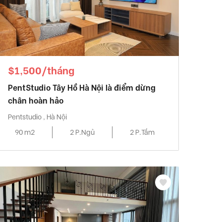
$1,500/tháng
PentStudio Tây Hồ Hà Nội là điểm dừng
chân hoàn hảo
Pentstudio , Hà Nội
90 m2
2 P.Ngủ
2 P.Tắm