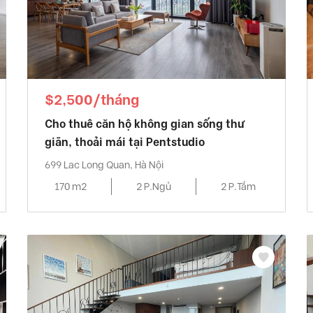
$2,500/tháng
Cho thuê căn hộ không gian sống thư
giãn, thoải mái tại Pentstudio
699 Lac Long Quan, Hà Nội
170 m2
2 P.Ngủ
2 P.Tắm