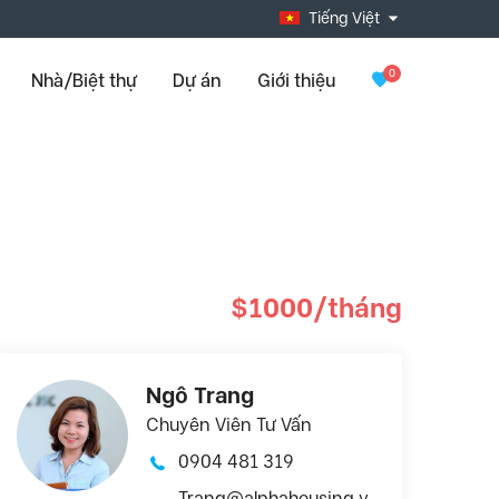
Tiếng Việt
0
Nhà/Biệt thự
Dự án
Giới thiệu
$1000/tháng
Ngô Trang
Chuyên Viên Tư Vấn
0904 481 319
Trang@alphahousing.v