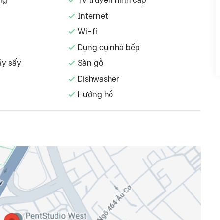
ng
TV truyền hình cáp
Internet
Wi-fi
Dụng cụ nhà bếp
áy sấy
Sàn gỗ
Dishwasher
Hướng hồ