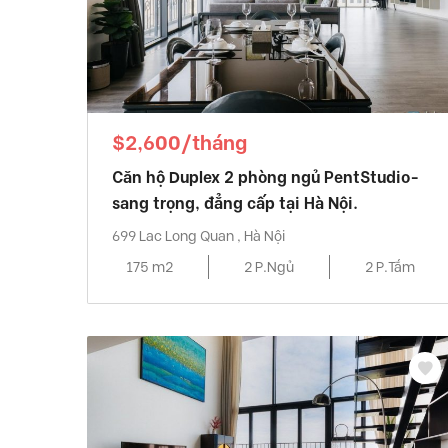
$2,600/tháng
Căn hộ Duplex 2 phòng ngủ PentStudio-
sang trọng, đẳng cấp tại Hà Nội.
699 Lac Long Quan , Hà Nội
175 m2
2 P.Ngủ
2 P.Tắm