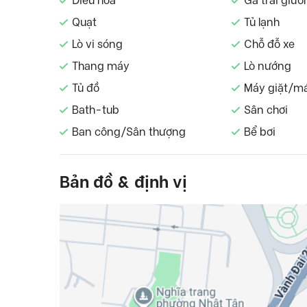
Điều hòa
Ga trải giườ
Quạt
Tủ lạnh
Lò vi sóng
Chỗ đỗ xe
Thang máy
Lò nướng
Tủ đồ
Máy giặt/m
Bath-tub
Sân chơi
Ban công/Sân thượng
Bể bơi
Bản đồ & định vị