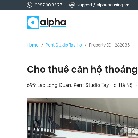
0987 00 33 77
support@alphahousing.vn
Home
/
Pent Studio Tay Ho
/
Property ID : 262085
Cho thuê căn hộ thoáng
699 Lac Long Quan, Pent Studio Tay Ho, Hà Nội 