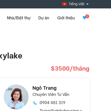
Tiếng Việt
0
Nhà/Biệt thự
Dự án
Giới thiệu
kylake
$3500/tháng
Ngô Trang
Chuyên Viên Tư Vấn
0904 481 319
Trang@alphahousing.v