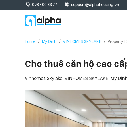
0987 00 33 77
support@alphahousing.vn
Home
/
Mỹ Đình
/
VINHOMES SKYLAKE
/
Property I
Cho thuê căn hộ cao cấ
Vinhomes Skylake, VINHOMES SKYLAKE, Mỹ Đình,