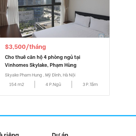
$3,500/tháng
Cho thuê căn hộ 4 phòng ngủ tại
Vinhomes Skylake, Phạm Hùng
Skyake Pham Hung , Mỹ Đình, Hà Nội
154 m2
4 P.Ngủ
3 P.Tắm
à riêng
Dự án