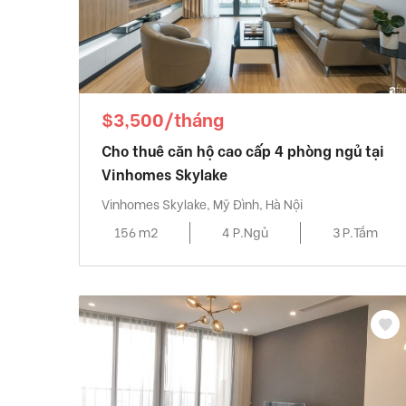
$3,500/tháng
Cho thuê căn hộ cao cấp 4 phòng ngủ tại
Vinhomes Skylake
Vinhomes Skylake, Mỹ Đình, Hà Nội
156 m2
4 P.Ngủ
3 P.Tắm