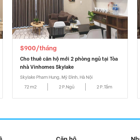
$900/tháng
Cho thuê căn hộ mới 2 phòng ngủ tại Tòa
nhà Vinhomes Skylake
Skylake Pham Hung, Mỹ Đình, Hà Nội
72 m2
2 P.Ngủ
2 P.Tắm
ệ
Căn hộ
Nh