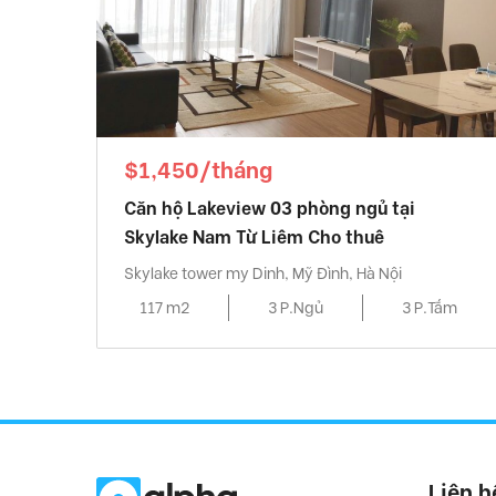
$1,450/tháng
Căn hộ Lakeview 03 phòng ngủ tại
Skylake Nam Từ Liêm Cho thuê
Skylake tower my Dinh, Mỹ Đình, Hà Nội
117 m2
3 P.Ngủ
3 P.Tắm
Liên h