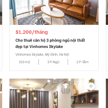
$1,200/tháng
Cho thuê căn hộ 3 phòng ngủ nội thất
đẹp tại Vinhomes Skylake
Vinhomes Skylake, Mỹ Đình, Hà Nội
103 m2
3 P.Ngủ
2 P.Tắm