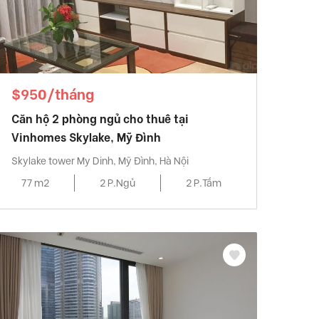
$950/tháng
Căn hộ 2 phòng ngủ cho thuê tại
Vinhomes Skylake, Mỹ Đình
Skylake tower My Dinh, Mỹ Đình, Hà Nội
77 m2
2 P.Ngủ
2 P.Tắm