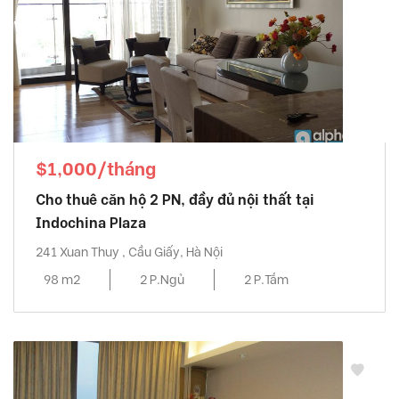
$1,000/tháng
Cho thuê căn hộ 2 PN, đầy đủ nội thất tại
Indochina Plaza
241 Xuan Thuy , Cầu Giấy, Hà Nội
98 m2
2 P.Ngủ
2 P.Tắm