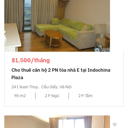
$1,500/tháng
Cho thuê căn hộ 2 PN tòa nhà E tại Indochina
Plaza
241 Xuan Thuy , Cầu Giấy, Hà Nội
98 m2
2 P.Ngủ
2 P.Tắm