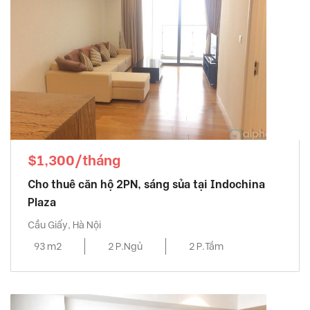
$1,300/tháng
Cho thuê căn hộ 2PN, sáng sủa tại Indochina
Plaza
Cầu Giấy, Hà Nội
93 m2
2 P.Ngủ
2 P.Tắm