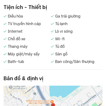
Tiện ích - Thiết bị
Điều hòa
Ga trải giường
TV truyền hình cáp
Tủ lạnh
Internet
Lò vi sóng
Chỗ đỗ xe
Wi-fi
Thang máy
Tủ đồ
Máy giặt/máy sấy
Sàn gỗ
Bath-tub
Ban công/Sân thượng
Bản đồ & định vị