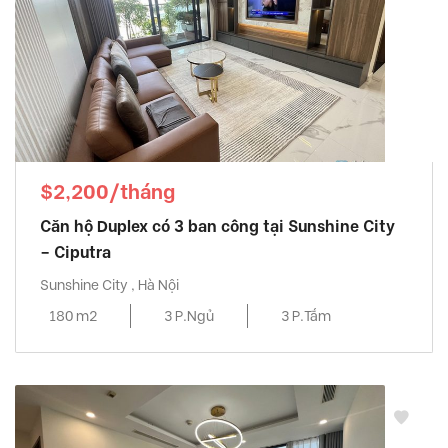
$2,200/tháng
Căn hộ Duplex có 3 ban công tại Sunshine City
– Ciputra
Sunshine City , Hà Nội
180 m2
3 P.Ngủ
3 P.Tắm