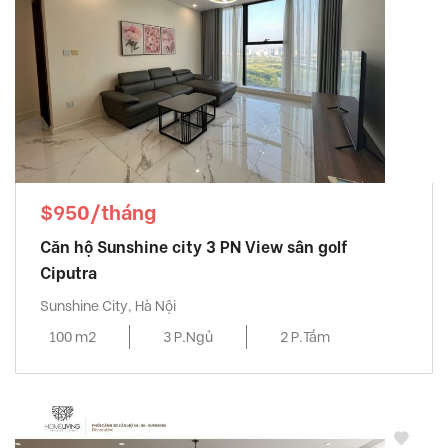
$950/tháng
Căn hộ Sunshine city 3 PN View sân golf
Ciputra
Sunshine City, Hà Nội
100 m2
3 P.Ngủ
2 P.Tắm