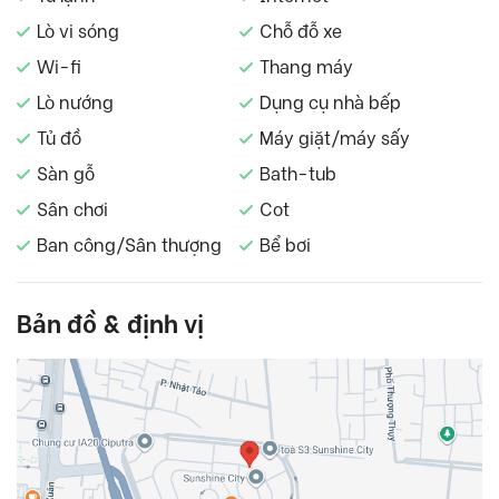
Lò vi sóng
Chỗ đỗ xe
Wi-fi
Thang máy
Lò nướng
Dụng cụ nhà bếp
Tủ đồ
Máy giặt/máy sấy
Sàn gỗ
Bath-tub
Sân chơi
Cot
Ban công/Sân thượng
Bể bơi
Bản đồ & định vị