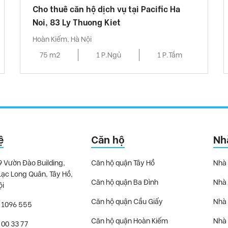
Cho thuê căn hộ dịch vụ tại Pacific Ha
Noi, 83 Ly Thuong Kiet
Hoàn Kiếm, Hà Nội
75 m2
1 P.Ngủ
1 P.Tắm
ệ
Căn hộ
Nh
9 Vườn Đào Building,
Căn hộ quận Tây Hồ
Nhà 
Lạc Long Quân, Tây Hồ,
Căn hộ quận Ba Đình
Nhà 
ội
Căn hộ quận Cầu Giấy
Nhà 
 1096 555
Căn hộ quận Hoàn Kiếm
Nhà 
 00 33 77