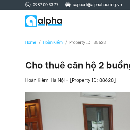
0987 00 33 77
support@alphahousing.vn
Home
/
Hoàn Kiếm
/
Property ID : 88628
Cho thuê căn hộ 2 buồng
Hoàn Kiếm, Hà Nội - [Property ID: 88628]