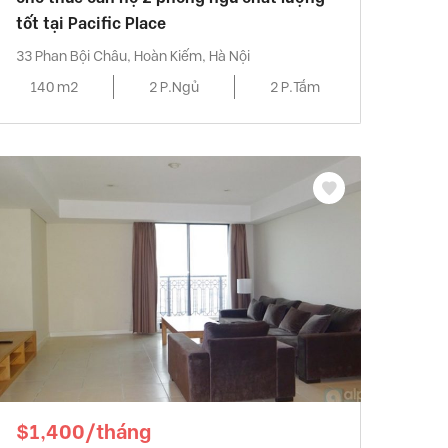
tốt tại Pacific Place
33 Phan Bội Châu, Hoàn Kiếm, Hà Nội
140 m2
2 P.Ngủ
2 P.Tắm
$1,400/tháng