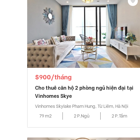
$900/tháng
Cho thuê căn hộ 2 phòng ngủ hiện đại tại
Vinhomes Skye
Vinhomes Skylake Pham Hung, Từ Liêm, Hà Nội
79 m2
2 P.Ngủ
2 P.Tắm