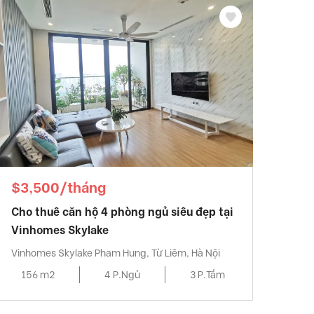
$3,500/tháng
Cho thuê căn hộ 4 phòng ngủ siêu đẹp tại
Vinhomes Skylake
Vinhomes Skylake Pham Hung, Từ Liêm, Hà Nội
156 m2
4 P.Ngủ
3 P.Tắm