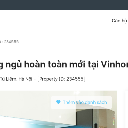
Căn hộ
D : 234555
g ngủ hoàn toàn mới tại Vinh
 Liêm, Hà Nội - [Property ID: 234555]
Thêm vào danh sách