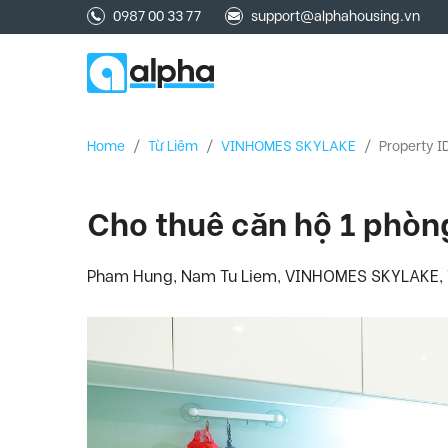
0987 00 33 77
support@alphahousing.vn
Home
/
Từ Liêm
/
VINHOMES SKYLAKE
/
Property I
Cho thuê căn hộ 1 phòn
Pham Hung, Nam Tu Liem, VINHOMES SKYLAKE, Từ