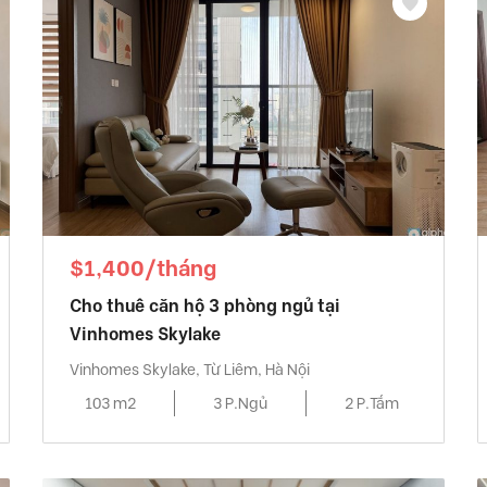
$1,400/tháng
Cho thuê căn hộ 3 phòng ngủ tại
Vinhomes Skylake
Vinhomes Skylake, Từ Liêm, Hà Nội
103 m2
3 P.Ngủ
2 P.Tắm