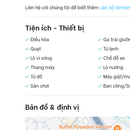
Liên hệ với chúng tôi để biết thêm
căn hộ Vinhom
Tiện ích - Thiết bị
Điều hòa
Ga trải giườ
Quạt
Tủ lạnh
Lò vi sóng
Chỗ đỗ xe
Thang máy
Lò nướng
Tủ đồ
Máy giặt/m
Sân chơi
Ban công/S
Bản đồ & định vị