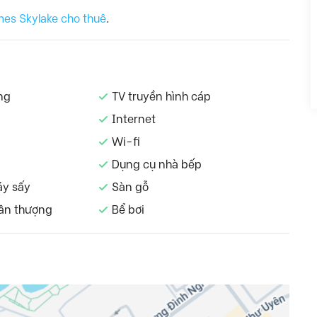
es Skylake cho thuê
.
ng
TV truyền hình cáp
Internet
Wi-fi
Dụng cụ nhà bếp
áy sấy
Sàn gỗ
ân thượng
Bể bơi