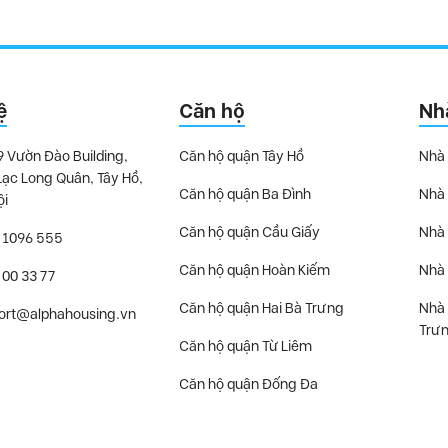
ệ
Căn hộ
Nh
9 Vườn Đào Building,
Căn hộ quận Tây Hồ
Nhà 
Lạc Long Quân, Tây Hồ,
Căn hộ quận Ba Đình
Nhà 
ội
Căn hộ quận Cầu Giấy
Nhà 
 1096 555
Căn hộ quận Hoàn Kiếm
Nhà 
 00 33 77
Căn hộ quận Hai Bà Trưng
Nhà 
ort@alphahousing.vn
Trư
Căn hộ quận Từ Liêm
Căn hộ quận Đống Đa