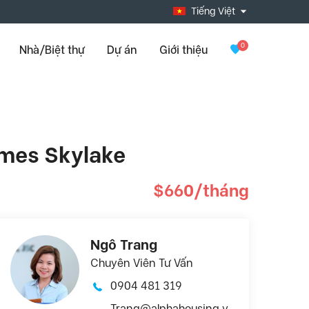
Tiếng Việt
0
Nhà/Biệt thự
Dự án
Giới thiệu
omes Skylake
$660/tháng
Ngô Trang
Chuyên Viên Tư Vấn
0904 481 319
Trang@alphahousing.v