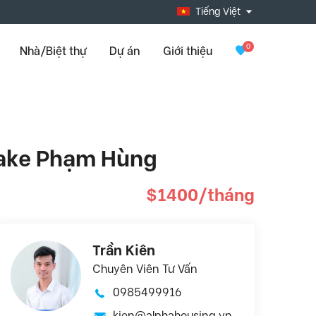
Tiếng Việt
0
Nhà/Biệt thự
Dự án
Giới thiệu
ylake Phạm Hùng
$1400/tháng
Trần Kiên
Chuyên Viên Tư Vấn
0985499916
kien@alphahousing.vn