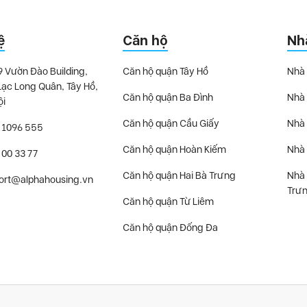
ệ
Căn hộ
Nh
9 Vườn Đào Building,
Căn hộ quận Tây Hồ
Nhà 
Lạc Long Quân, Tây Hồ,
Căn hộ quận Ba Đình
Nhà 
ội
Căn hộ quận Cầu Giấy
Nhà 
 1096 555
Căn hộ quận Hoàn Kiếm
Nhà 
 00 33 77
Căn hộ quận Hai Bà Trưng
Nhà 
ort@alphahousing.vn
Trư
Căn hộ quận Từ Liêm
Căn hộ quận Đống Đa