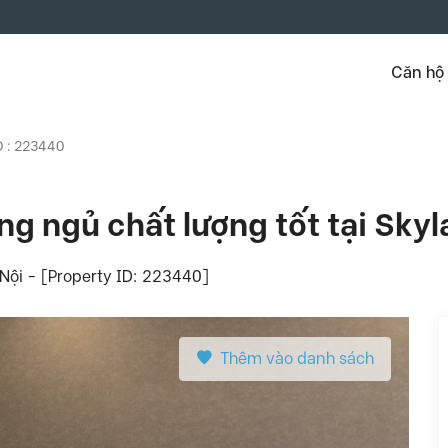
Căn hộ
D : 223440
ng ngủ chất lượng tốt tại Sk
ội - [Property ID: 223440]
Thêm vào danh sách