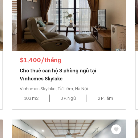
$1,400/tháng
Cho thuê căn hộ 3 phòng ngủ tại
Vinhomes Skylake
Vinhomes Skylake, Từ Liêm, Hà Nội
103 m2
3 P.Ngủ
2 P.Tắm