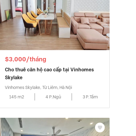
$3,000/tháng
Cho thuê căn hộ cao cấp tại Vinhomes
Skylake
Vinhomes Skylake, Từ Liêm, Hà Nội
145 m2
4 P.Ngủ
3 P.Tắm