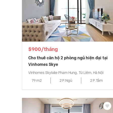
$900/tháng
Cho thuê căn hộ 2 phòng ngủ hiện đại tại
Vinhomes Skye
Vinhomes Skylake Pham Hung, Từ Liêm, Hà Nội
79 m2
2 P.Ngủ
2 P.Tắm