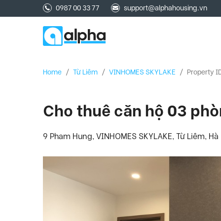
0987 00 33 77
support@alphahousing.vn
Home
/
Từ Liêm
/
VINHOMES SKYLAKE
/
Property I
Cho thuê căn hộ 03 phò
9 Pham Hung, VINHOMES SKYLAKE, Từ Liêm, Hà N