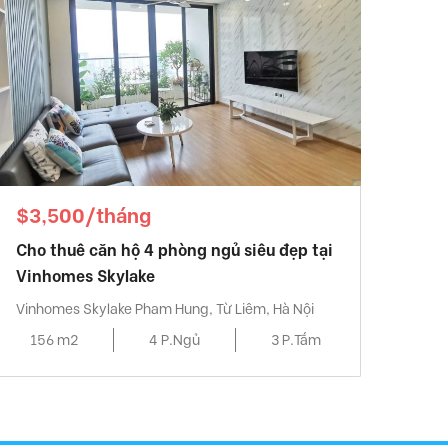
$3,500/tháng
Cho thuê căn hộ 4 phòng ngủ siêu đẹp tại
Vinhomes Skylake
Vinhomes Skylake Pham Hung, Từ Liêm, Hà Nội
156 m2
4 P.Ngủ
3 P.Tắm