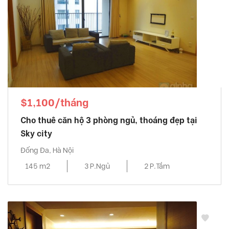
$1,100/tháng
Cho thuê căn hộ 3 phòng ngủ, thoáng đẹp tại
Sky city
Đống Đa, Hà Nội
145 m2
3 P.Ngủ
2 P.Tắm