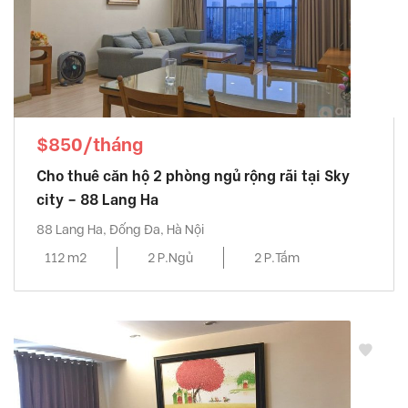
$850/tháng
Cho thuê căn hộ 2 phòng ngủ rộng rãi tại Sky
city – 88 Lang Ha
88 Lang Ha, Đống Đa, Hà Nội
112 m2
2 P.Ngủ
2 P.Tắm