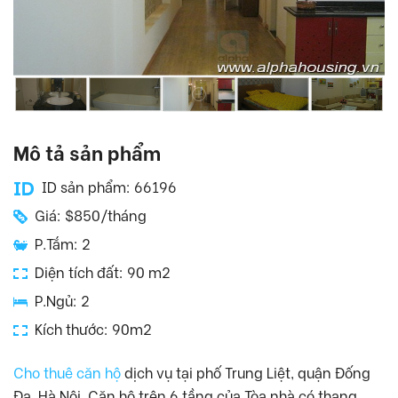
Mô tả sản phẩm
ID sản phẩm: 66196
Giá: $850/tháng
P.Tắm: 2
Diện tích đất: 90 m2
P.Ngủ: 2
Kích thước: 90m2
Cho thuê căn hộ
dịch vụ tại phố Trung Liệt, quận Đống
Đa, Hà Nội. Căn hộ trên 6 tầng của Tòa nhà có thang