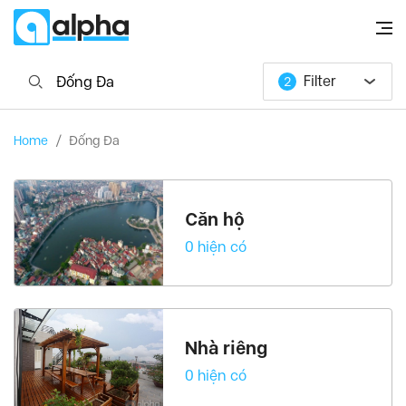
Filter
2
Tây Hồ
Từ Liêm
Loại hình
P.Ngủ
Home
/
Đống Đa
Ba Đình
Hoàn Kiếm
Giá
Tính năng khác
Cầu Giấy
Thanh Xuân
Ban công/Sân thượng
Hai Bà Trưng
Bể bơi
Căn hộ
Hướng hồ
0 hiện có
Ciputra
, Tây Hồ Quận
Golden Westlake
, Ba Đình Quận
Royal City
, Thanh Xuân Quận
Times city
, Hai Bà Trưng Quận
Nhà riêng
Vinhomes Riverside
, Long Biên Quận
0 hiện có
6th Element
, Tây Hồ Quận