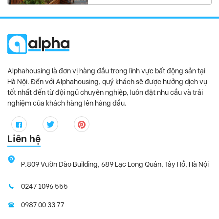
D’. El Dorado
, Tây Hồ Quận
D’.Le Roi Soleil
, Tây Hồ Quận
D’Capitale
, Cầu Giấy Quận
Diplomatic Corps Complex
, Quận
Discovery Complex
, Cầu Giấy Quận
Alphahousing là đơn vị hàng đầu trong lĩnh vực bất động sản tại
Dolphin Plaza
, Từ Liêm Quận
Hà Nội. Đến với Alphahousing, quý khách sẽ được hưởng dịch vụ
tốt nhất đến từ đội ngũ chuyên nghiệp, luôn đặt nhu cầu và trải
FLC Twin Towers
, Cầu Giấy Quận
nghiệm của khách hàng lên hàng đầu.
G3ab
, Cầu Giấy Quận
Golden Palace
, Từ Liêm Quận
Liên hệ
Goldmark City
, Từ Liêm Quận
Hanoi Aqua Central
, Ba Đình Quận
P.809 Vườn Đào Building, 689 Lạc Long Quân, Tây Hồ, Hà Nội
Hanoi Center Point
, Thanh Xuân Quận
Heritage West Lake
, Quận
0247 1096 555
Hyundai HillState
, Quận
0987 00 33 77
Imperia Garden
, Thanh Xuân Quận