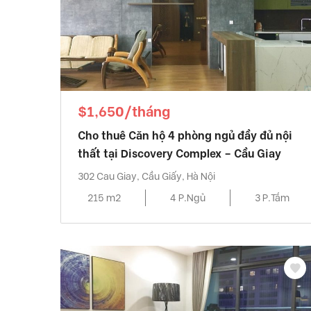
$1,650/tháng
Cho thuê Căn hộ 4 phòng ngủ đầy đủ nội
thất tại Discovery Complex – Cầu Giay
302 Cau Giay, Cầu Giấy, Hà Nội
215 m2
4 P.Ngủ
3 P.Tắm