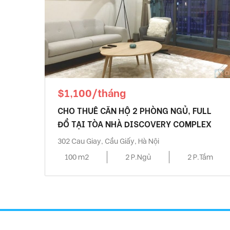
$1,100/tháng
CHO THUÊ CĂN HỘ 2 PHÒNG NGỦ, FULL
ĐỒ TẠI TÒA NHÀ DISCOVERY COMPLEX
302 Cau Giay, Cầu Giấy, Hà Nội
100 m2
2 P.Ngủ
2 P.Tắm