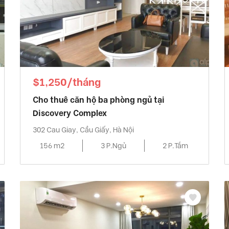
$1,250/tháng
Cho thuê căn hộ ba phòng ngủ tại
Discovery Complex
302 Cau Giay, Cầu Giấy, Hà Nội
156 m2
3 P.Ngủ
2 P.Tắm