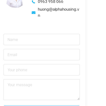
0963 958 066
huong@alphahousing.v
n