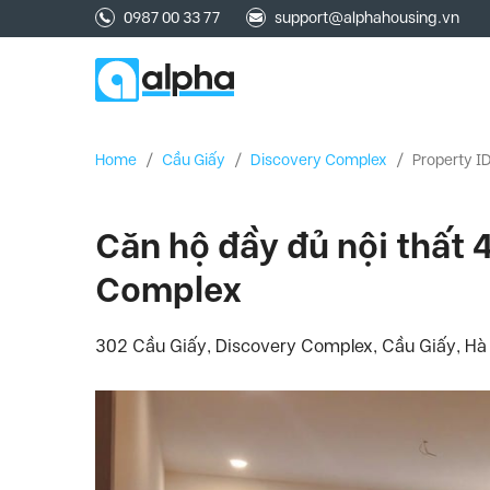
0987 00 33 77
support@alphahousing.vn
Home
/
Cầu Giấy
/
Discovery Complex
/
Property I
Căn hộ đầy đủ nội thất 
Complex
302 Cầu Giấy, Discovery Complex, Cầu Giấy, Hà 