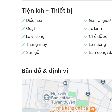
Tiện ích - Thiết bị
Điều hòa
Ga trải giườ
Quạt
Tủ lạnh
Lò vi sóng
Chỗ đỗ xe
Thang máy
Lò nướng
Sàn gỗ
Ban công/S
Bản đồ & định vị