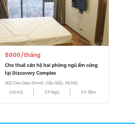
$800/tháng
Cho thuê căn hộ hai phòng ngủ ấm cúng
tại Discovery Complex
302 Cau Giay Street, Cầu Giấy, Hà Nội
110 m2
2 P.Ngủ
2 P.Tắm