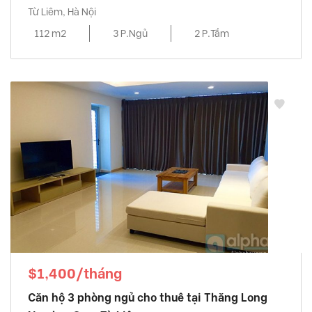
Từ Liêm, Hà Nội
112 m2
3 P.Ngủ
2 P.Tắm
$1,400/tháng
Căn hộ 3 phòng ngủ cho thuê tại Thăng Long