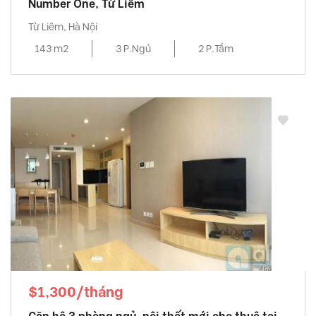
Number One, Từ Liêm
Từ Liêm, Hà Nội
143 m2
3 P.Ngủ
2 P.Tắm
$1,300/tháng