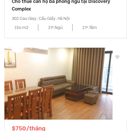
Cho thuê căn hộ ba phòng ngủ tại Discovery
Complex
302 Cau Giay, Cầu Giấy, Hà Nội
156 m2
3 P.Ngủ
2 P.Tắm
$750/tháng