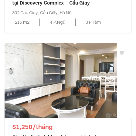
tại Discovery Complex – Cầu Giay
302 Cau Giay, Cầu Giấy, Hà Nội
215 m2
4 P.Ngủ
3 P.Tắm
$1,250/tháng