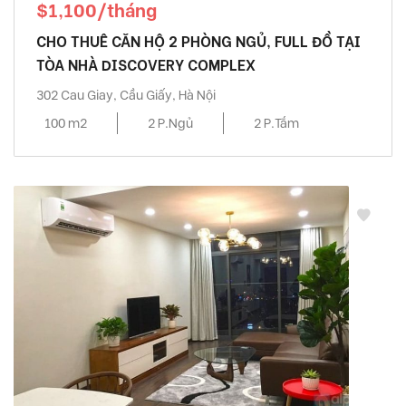
$1,100/tháng
CHO THUÊ CĂN HỘ 2 PHÒNG NGỦ, FULL ĐỒ TẠI
TÒA NHÀ DISCOVERY COMPLEX
302 Cau Giay, Cầu Giấy, Hà Nội
100 m2
2 P.Ngủ
2 P.Tắm