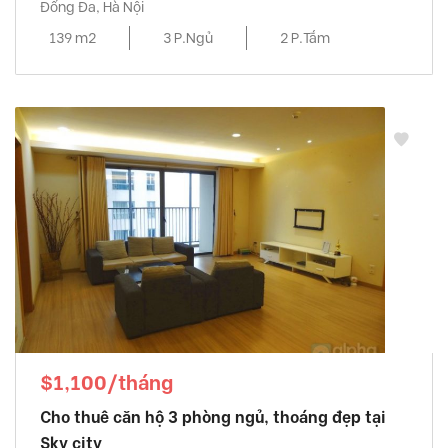
Đống Đa, Hà Nội
139 m2
3 P.Ngủ
2 P.Tắm
$1,100/tháng
Cho thuê căn hộ 3 phòng ngủ, thoáng đẹp tại
Sky city