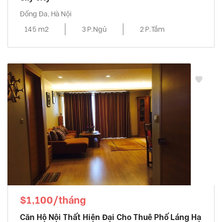
Đống Đa, Hà Nội
145 m2
3 P.Ngủ
2 P.Tắm
$1,100/tháng
Căn Hộ Nội Thất Hiện Đại Cho Thuê Phố Láng Hạ