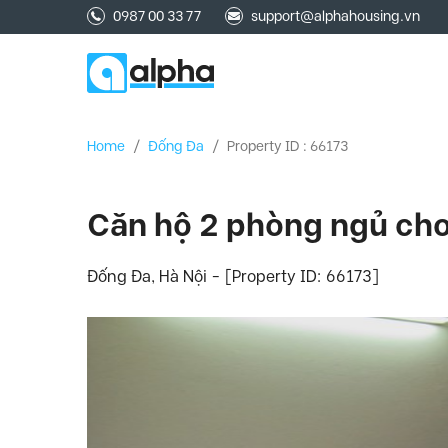
0987 00 33 77
support@alphahousing.vn
Home
/
Đống Đa
/
Property ID : 66173
Căn hộ 2 phòng ngủ cho
Đống Đa, Hà Nội - [Property ID: 66173]