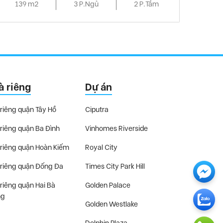
139 m2
3 P.Ngủ
2 P.Tắm
à riêng
Dự án
riêng quận Tây Hồ
Ciputra
riêng quận Ba Đình
Vinhomes Riverside
riêng quận Hoàn Kiếm
Royal City
riêng quận Đống Đa
Times City Park Hill
riêng quận Hai Bà
Golden Palace
ng
Golden Westlake
Dolphin Plaza