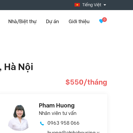
Tiếng Việt
0
Nhà/Biệt thự
Dự án
Giới thiệu
, Hà Nội
$550/tháng
Pham Huong
Nhân viên tư vấn
0963 958 066
huong@alphahousing.v