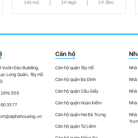
145 m2
3 P.Ngủ
2 P.Tắm
ệ
Căn hộ
Nh
9 Vườn Đào Building,
Căn hộ quận Tây Hồ
Nhà 
Lạc Long Quân, Tây Hồ,
Căn hộ quận Ba Đình
Nhà 
ội
Căn hộ quận Cầu Giấy
Nhà 
 1096 555
Căn hộ quận Hoàn Kiếm
Nhà 
 00 33 77
Căn hộ quận Hai Bà Trưng
Nhà 
ort@alphahousing.vn
Trư
Căn hộ quận Từ Liêm
Căn hộ quận Đống Đa