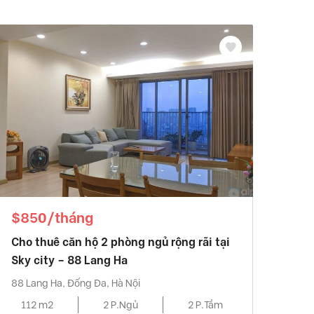
$850/tháng
Cho thuê căn hộ 2 phòng ngủ rộng rãi tại
Sky city – 88 Lang Ha
88 Lang Ha, Đống Đa, Hà Nội
112 m2
2 P.Ngủ
2 P.Tắm