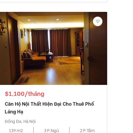
$1,100/tháng
Căn Hộ Nội Thất Hiện Đại Cho Thuê Phố
Láng Hạ
Đống Đa, Hà Nội
139 m2
3 P.Ngủ
2 P.Tắm