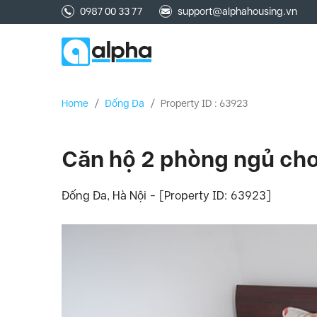
0987 00 33 77
support@alphahousing.vn
Home
/
Đống Đa
/
Property ID : 63923
Căn hộ 2 phòng ngủ cho
Đống Đa, Hà Nội - [Property ID: 63923]