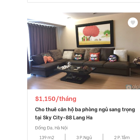
$1,150/tháng
Cho thuê căn hộ ba phòng ngủ sang trọng
tại Sky City-88 Lang Ha
Đống Đa, Hà Nội
139 m2
3 P.Ngủ
2 P.Tắm