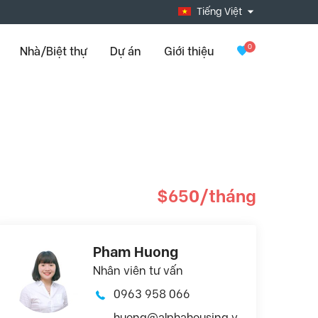
Tiếng Việt
0
Nhà/Biệt thự
Dự án
Giới thiệu
$650/tháng
Pham Huong
Nhân viên tư vấn
0963 958 066
huong@alphahousing.v