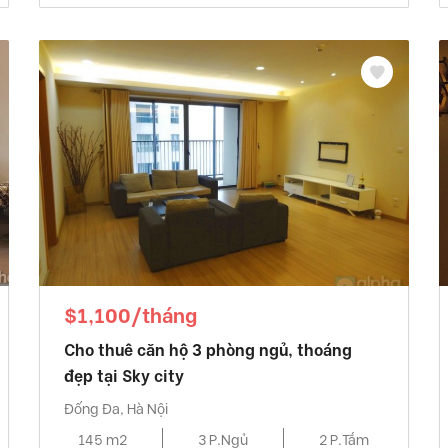
$1,100/tháng
Cho thuê căn hộ 3 phòng ngủ, thoáng
đẹp tại Sky city
Đống Đa, Hà Nội
145 m2
3 P.Ngủ
2 P.Tắm