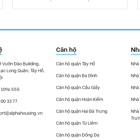
ệ
Căn hộ
Nh
9 Vườn Đào Building,
Căn hộ quận Tây Hồ
Nhà 
Lạc Long Quân, Tây Hồ,
Căn hộ quận Ba Đình
Nhà 
ội
Căn hộ quận Cầu Giấy
Nhà 
 1096 555
Căn hộ quận Hoàn Kiếm
Nhà 
 00 33 77
Căn hộ quận Hai Bà Trưng
Nhà 
ort@alphahousing.vn
Trư
Căn hộ quận Từ Liêm
Căn hộ quận Đống Đa