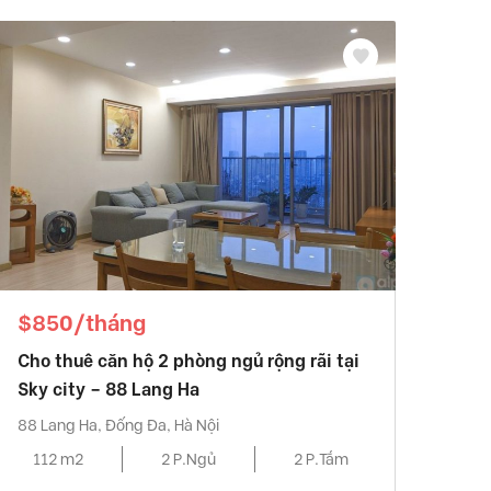
$850/tháng
Cho thuê căn hộ 2 phòng ngủ rộng rãi tại
Sky city – 88 Lang Ha
88 Lang Ha, Đống Đa, Hà Nội
112 m2
2 P.Ngủ
2 P.Tắm