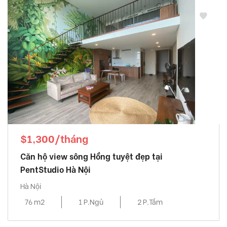
$1,300/tháng
Căn hộ view sông Hồng tuyệt đẹp tại
PentStudio Hà Nội
Hà Nội
76 m2
1 P.Ngủ
2 P.Tắm