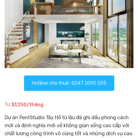
D’. El Dorado
, Tây Hồ Quận
D’.Le Roi Soleil
, Tây Hồ Quận
D’Capitale
, Cầu Giấy Quận
Previous
Next
Diplomatic Corps Complex
, Quận
Discovery Complex
, Cầu Giấy Quận
Dolphin Plaza
, Từ Liêm Quận
FLC Twin Towers
, Cầu Giấy Quận
G3ab
, Cầu Giấy Quận
Golden Palace
, Từ Liêm Quận
Hotline cho thuê: 0247 1095 555
Goldmark City
, Từ Liêm Quận
Hanoi Aqua Central
, Ba Đình Quận
Từ
$1250/tháng
Hanoi Center Point
, Thanh Xuân Quận
Heritage West Lake
, Quận
Dự án PentStudio Tây Hồ từ lâu đã ghi dấu phong cách
Hyundai HillState
, Quận
mới và định nghĩa mới về không gian sống cao cấp với
chất lượng công trình vô cùng tốt và những dịch vụ cao
Imperia Garden
, Thanh Xuân Quận