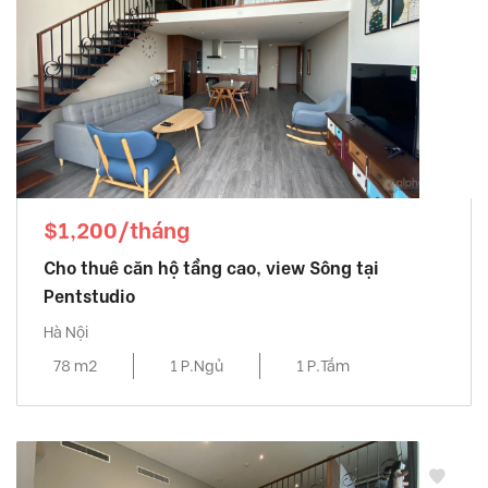
Skycity
, Ba Đình Quận
Somerset West Point
, Tây Hồ Quận
Starlake
, Tây Hồ Quận
Sun Grand City
, Ba Đình Quận
Sun Grand City Ancora
, Hai Bà Trưng Quận
Sunshine City
, Tây Hồ Quận
Sunshine Golden River
, Quận
$1,200/tháng
Sunshine Riverside
, Tây Hồ Quận
Cho thuê căn hộ tầng cao, view Sông tại
Thang long number one
, Từ Liêm Quận
Pentstudio
The Link Ciputra
, Tây Hồ Quận
Hà Nội
The Manor
, Từ Liêm Quận
78 m2
1 P.Ngủ
1 P.Tắm
The Matrix One
, Từ Liêm Quận
The Zei Mỹ Đình
, Từ Liêm Quận
Tràng An Complex
, Cầu Giấy Quận
Udic Westlake
, Tây Hồ Quận