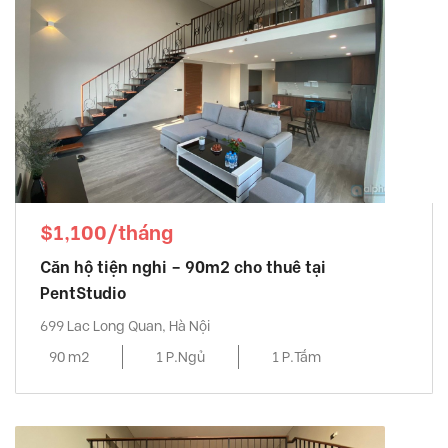
Vinhomes Gardenia
, Từ Liêm Quận
Vinhomes Green Bay
, Từ Liêm Quận
Vinhomes Metropolis
, Ba Đình Quận
Vinhomes Nguyen Chi Thanh
, Đống Đa Quận
VINHOMES SKYLAKE
, Từ Liêm Quận
Vinhomes Symphony
, Long Biên Quận
Vinhomes The Harmony
, Long Biên Quận
Vinhomes West Point
, Từ Liêm Quận
$1,100/tháng
Vuon Dao building
, Tây Hồ Quận
Căn hộ tiện nghi – 90m2 cho thuê tại
Watermark
, Tây Hồ Quận
PentStudio
699 Lac Long Quan, Hà Nội
90 m2
1 P.Ngủ
1 P.Tắm