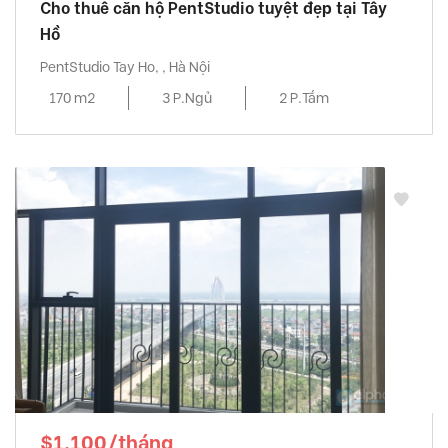
Cho thuê căn hộ PentStudio tuyệt đẹp tại Tây
Hồ
PentStudio Tay Ho, , Hà Nội
170 m2
3 P.Ngủ
2 P.Tắm
$1,100/tháng