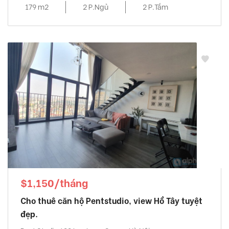
179 m2
2 P.Ngủ
2 P.Tắm
$1,150/tháng
Cho thuê căn hộ Pentstudio, view Hồ Tây tuyệt
đẹp.