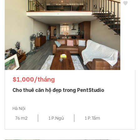
$1,000/tháng
Cho thuê căn hộ đẹp trong PentStudio
Hà Nội
76 m2
1 P.Ngủ
1 P.Tắm