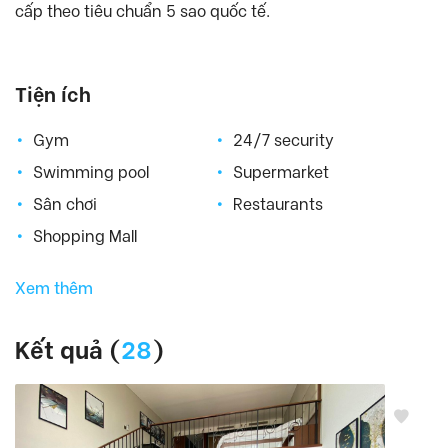
cấp theo tiêu chuẩn 5 sao quốc tế.
Indochina Plaza
, Cầu Giấy Quận
Keangnam
, Từ Liêm Quận
King Palce Nguyen Trai
, Thanh Xuân Quận
Tiện ích
Kosmo Tay Ho
, Tây Hồ Quận
Lac Hong West Lake
, Quận
Gym
24/7 security
Lancaster
, Ba Đình Quận
Swimming pool
Supermarket
Lancaster Luminaire – Lang street
, Quận
Sân chơi
Restaurants
Mandarin Garden
, Cầu Giấy Quận
Shopping Mall
Mipec Riverside
, Long Biên Quận
Mipec Tower
, Đống Đa Quận
Xem thêm
Pacific Place
, Hoàn Kiếm Quận
Pent Studio Tay Ho
, Tây Hồ Quận
Kết quả (
28
)
Richland Southern
, Cầu Giấy Quận
Seasons Avenue
, Hà Đông Quận
Sky Park Residence
, Cầu Giấy Quận