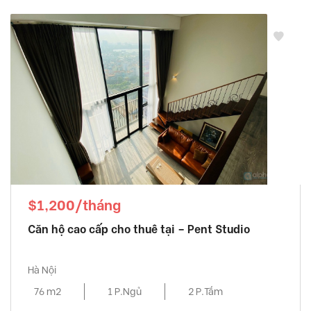
$1,200/tháng
Căn hộ cao cấp cho thuê tại – Pent Studio
Hà Nội
76 m2
1 P.Ngủ
2 P.Tắm