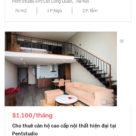
Pent Studio 699 Lac Long Quan, , Hà Nội
76 m2
1 P.Ngủ
2 P.Tắm
$1,100/tháng
Cho thuê căn hộ cao cấp nội thất hiện đại tại
Pentstudio