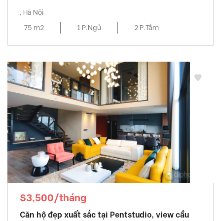
, Hà Nội
75 m2
1 P.Ngủ
2 P.Tắm
$3,500/tháng
Căn hộ đẹp xuất sắc tại Pentstudio, view cầu