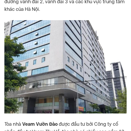
đường vành đai 2, vành đai 3 và các khu vực trung tâm
khác của Hà Nội.
Tòa nhà
Veam Vườn Đào
được đầu tư bởi Công ty cổ