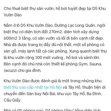
Cho thuê biệt thự sân vườn, hồ bơi tuyệt đẹp tại D5 Khu
Vườn Đào
Nằm ở lô D5 Khu Vườn Đào, Đường Lạc Long Quân, ngôi
biệt thự có diện tích đất 270m2, diện tích xây dựng
600m2 3 tầng, có sân vườn và lối đi bên cạnh rất đẹp.
Nhà đã được trang bị đầy đủ nội thất, một số phòng có
sàn gỗ, máy lạnh tất cả các phòng. Xung quanh biệt thự
là khu vườn rộng 100 mét vuông , hồ bơi và sảnh lớn.
Bên cạnh đó chủ nhà còn thiết kế phòng Gym, Sauna,
Jacuzzi cho gia đình.
Khu Vườn Đào được đánh giá là một trong những khu
biệt thự cao cấp nhất tại Hà Nội
và Tây Hồ, thuận tiện di
chuyển đến Sân bay Nội Bài, khu vực Tây Hồ, Ba Đình,
Cầu Giấy.
Nhà có 05 phòng ngủ, 04 phòng tắm/ tổng diện tích