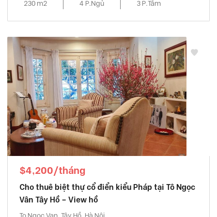
230 m2
4 P.Ngủ
3 P.Tắm
$4,200/tháng
Cho thuê biệt thự cổ điển kiểu Pháp tại Tô Ngọc
Vân Tây Hồ – View hồ
To Ngoc Van, Tây Hồ, Hà Nội