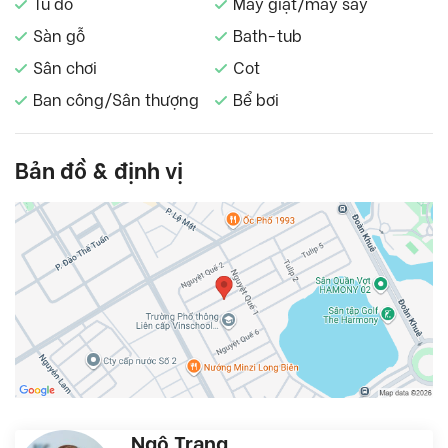
Tủ đồ
Máy giặt/máy sấy
Sàn gỗ
Bath-tub
Sân chơi
Cot
Ban công/Sân thượng
Bể bơi
Bản đồ & định vị
Ngô Trang