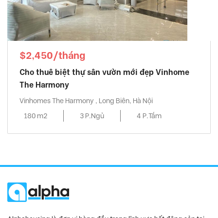
$2,450/tháng
Cho thuê biệt thự sân vườn mới đẹp Vinhome
The Harmony
Vinhomes The Harmony , Long Biên, Hà Nội
180 m2
3 P.Ngủ
4 P.Tắm