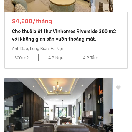
$4,500/tháng
Cho thuê biệt thự Vinhomes Riverside 300 m2
với không gian sân vườn thoáng mát.
Anh Dao, Long Biên, Hà Nội
300 m2
4 P.Ngủ
4 P.Tắm