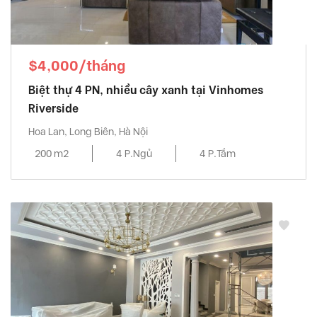
$4,000/tháng
Biệt thự 4 PN, nhiều cây xanh tại Vinhomes
Riverside
Hoa Lan, Long Biên, Hà Nội
200 m2
4 P.Ngủ
4 P.Tắm