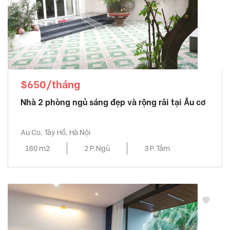
$650/tháng
Nhà 2 phòng ngủ sáng đẹp và rộng rãi tại Âu cơ
Au Co, Tây Hồ, Hà Nội
180 m2
2 P.Ngủ
3 P.Tắm