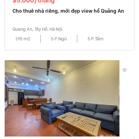
$5,000/tháng
Cho thuê nhà riêng, mới đẹp view hồ Quảng An
Quang An, Tây Hồ, Hà Nội
195 m2
5 P.Ngủ
5 P.Tắm