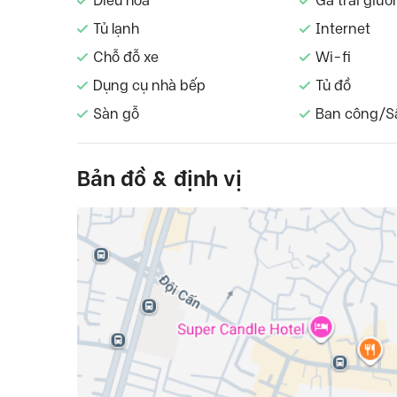
Điều hòa
Ga trải giườ
Tủ lạnh
Internet
Chỗ đỗ xe
Wi-fi
Dụng cụ nhà bếp
Tủ đồ
Sàn gỗ
Ban công/S
Bản đồ & định vị