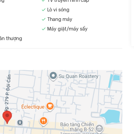
ng
TV truyền hình cáp
Lò vi sóng
Thang máy
Máy giặt/máy sấy
ân thượng