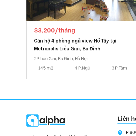
$3,200/tháng
Căn hộ 4 phòng ngủ view Hồ Tây tại
Metropolis Liễu Giai, Ba Đình
29 Lieu Giai, Ba Đình, Hà Nội
145 m2
4 P.Ngủ
3 P.Tắm
Liên h
P.80