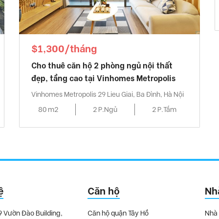
$1,300/tháng
Cho thuê căn hộ 2 phòng ngủ nội thất
đẹp, tầng cao tại Vinhomes Metropolis
Vinhomes Metropolis 29 Lieu Giai, Ba Đình, Hà Nội
80 m2
2 P.Ngủ
2 P.Tắm
ệ
Căn hộ
Nh
9 Vườn Đào Building,
Căn hộ quận Tây Hồ
Nhà 