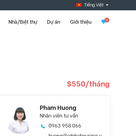
Tiếng Việt
0
Nhà/Biệt thự
Dự án
Giới thiệu
$550/tháng
Pham Huong
Nhân viên tư vấn
0963 958 066
huong@alphahousing.v