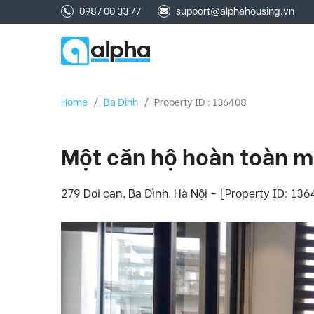
0987 00 33 77
support@alphahousing.vn
Home
/
Ba Đình
/
Property ID : 136408
Một căn hộ hoàn toàn m
279 Doi can, Ba Đình, Hà Nội - [Property ID: 13