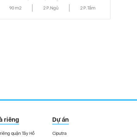
90 m2
2 P.Ngủ
2 P.Tắm
à riêng
Dự án
riêng quận Tây Hồ
Ciputra