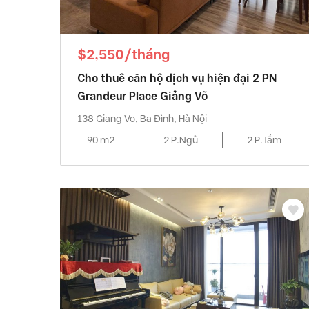
$2,550/tháng
Cho thuê căn hộ dịch vụ hiện đại 2 PN
Grandeur Place Giảng Võ
138 Giang Vo, Ba Đình, Hà Nội
90 m2
2 P.Ngủ
2 P.Tắm