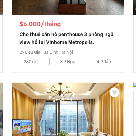
$6,000/tháng
Cho thuê căn hộ penthouse 3 phòng ngủ
view hồ tại Vinhome Metropolis.
29 Lieu Giai, Ba Đình, Hà Nội
280 m2
3 P.Ngủ
4 P.Tắm