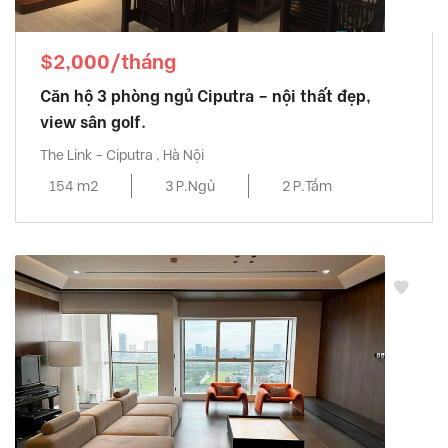
$2,000/tháng
Căn hộ 3 phòng ngủ Ciputra – nội thất đẹp,
view sân golf.
The Link - Ciputra , Hà Nội
154 m2
3 P.Ngủ
2 P.Tắm