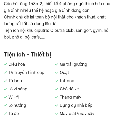
Căn hộ rộng 153m2, thiết kế 4 phòng ngủ thích hợp cho
gia đình nhiều thế hệ hoặc gia đình đông con.
Chính chủ để lại toàn bộ nội thất cho khách thuê, chất
lượng rất tốt sử dụng lâu dài.
Tiện ích nội khu ciputra: Ciputra club, sân golf, gym, hồ
bơi, phố đi bộ, cafe,….
Tiện ích - Thiết bị
Điều hòa
Ga trải giường
TV truyền hình cáp
Quạt
Tủ lạnh
Internet
Lò vi sóng
Chỗ đỗ xe
Wi-fi
Thang máy
Lò nướng
Dụng cụ nhà bếp
Tủ đồ
Máy giặt/máy sấy