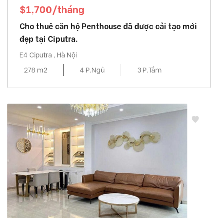
$1,700/tháng
Cho thuê căn hộ Penthouse đã được cải tạo mới
đẹp tại Ciputra.
E4 Ciputra , Hà Nội
278 m2
4 P.Ngủ
3 P.Tắm