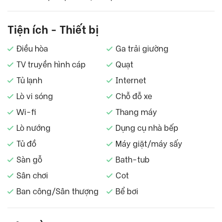
Tiện ích - Thiết bị
Điều hòa
Ga trải giường
TV truyền hình cáp
Quạt
Tủ lạnh
Internet
Lò vi sóng
Chỗ đỗ xe
Wi-fi
Thang máy
Lò nướng
Dụng cụ nhà bếp
Tủ đồ
Máy giặt/máy sấy
Sàn gỗ
Bath-tub
Sân chơi
Cot
Ban công/Sân thượng
Bể bơi