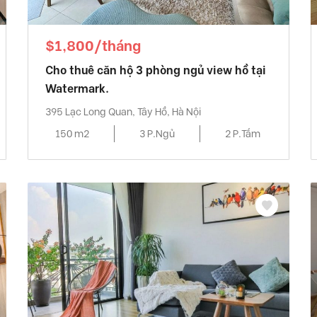
$1,800/tháng
Cho thuê căn hộ 3 phòng ngủ view hồ tại
Watermark.
395 Lạc Long Quan, Tây Hồ, Hà Nội
150 m2
3 P.Ngủ
2 P.Tắm