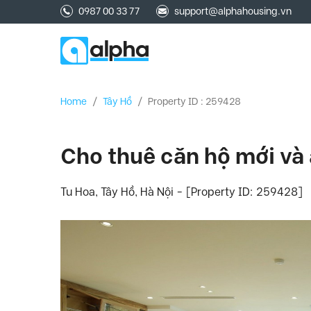
0987 00 33 77
support@alphahousing.vn
Home
/
Tây Hồ
/
Property ID : 259428
Cho thuê căn hộ mới và
Tu Hoa, Tây Hồ, Hà Nội - [Property ID: 259428]