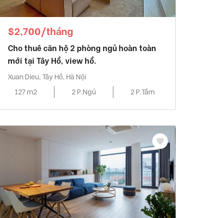
$2,700/tháng
Cho thuê căn hộ 2 phòng ngủ hoàn toàn
mới tại Tây Hồ, view hồ.
Xuan Dieu, Tây Hồ, Hà Nội
127 m2
2 P.Ngủ
2 P.Tắm