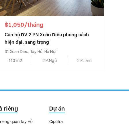
$1,050/tháng
Căn hộ DV 2 PN Xuân Diệu phong cách
hiện đại, sang trọng
31 Xuan Dieu, Tây Hồ, Hà Nội
110 m2
2 P.Ngủ
2 P.Tắm
à riêng
Dự án
riêng quận Tây Hồ
Ciputra