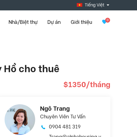
Tiếng Việt
0
Nhà/Biệt thự
Dự án
Giới thiệu
y Hồ cho thuê
$1350/tháng
Ngô Trang
Chuyên Viên Tư Vấn
0904 481 319
Trang@alphahousing.v