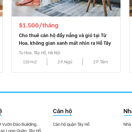
$1,500/tháng
Cho thuê căn hộ đầy nắng và gió tại Từ
Hoa, không gian xanh mát nhìn ra Hồ Tây
Tu Hoa, Tây Hồ, Hà Nội
110 m2
2 P.Ngủ
2 P.Tắm
ệ
Căn hộ
Nh
9 Vườn Đào Building,
Căn hộ quận Tây Hồ
Nhà 
Lạc Long Quân, Tây Hồ,