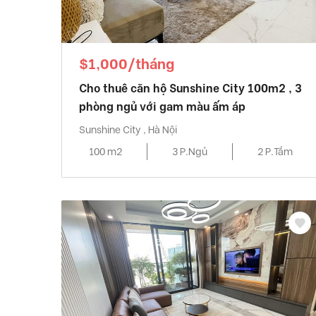
$1,000/tháng
Cho thuê căn hộ Sunshine City 100m2 , 3
phòng ngủ với gam màu ấm áp
Sunshine City , Hà Nội
100 m2
3 P.Ngủ
2 P.Tắm