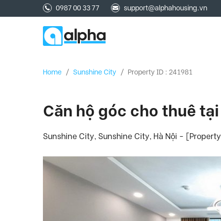
0987 00 33 77
support@alphahousing.vn
Home
/
Sunshine City
/
Property ID : 241981
Căn hộ góc cho thuê tại
Sunshine City, Sunshine City, Hà Nội - [Propert