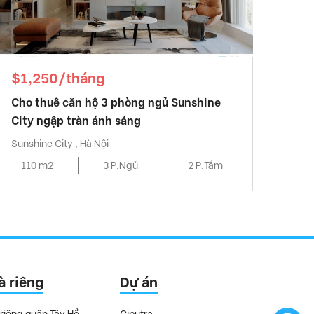
$1,250/tháng
Cho thuê căn hộ 3 phòng ngủ Sunshine
City ngập tràn ánh sáng
Sunshine City , Hà Nội
110 m2
3 P.Ngủ
2 P.Tắm
à riêng
Dự án
riêng quận Tây Hồ
Ciputra