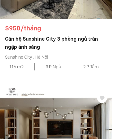
$950/tháng
Căn hộ Sunshine City 3 phòng ngủ tràn
ngập ánh sáng
Sunshine City , Hà Nội
116 m2
3 P.Ngủ
2 P.Tắm