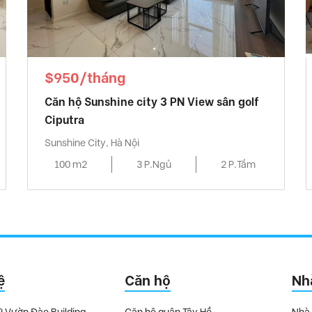
$950/tháng
Căn hộ Sunshine city 3 PN View sân golf
Ciputra
Sunshine City, Hà Nội
100 m2
3 P.Ngủ
2 P.Tắm
ệ
Căn hộ
Nh
9 Vườn Đào Building,
Căn hộ quận Tây Hồ
Nhà 