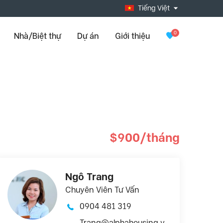
Tiếng Việt
0
Nhà/Biệt thự
Dự án
Giới thiệu
$900/tháng
Ngô Trang
Chuyên Viên Tư Vấn
0904 481 319
Trang@alphahousing.v