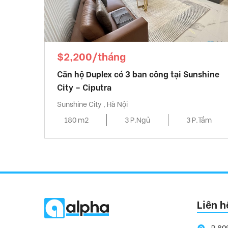
$2,200/tháng
Căn hộ Duplex có 3 ban công tại Sunshine
City – Ciputra
Sunshine City , Hà Nội
180 m2
3 P.Ngủ
3 P.Tắm
Liên h
P.80