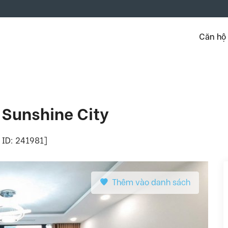
Căn hộ
 Sunshine City
y ID: 241981]
Thêm vào danh sách