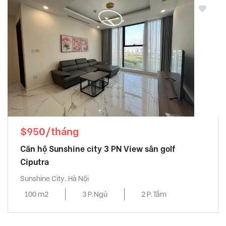
$950/tháng
Căn hộ Sunshine city 3 PN View sân golf
Ciputra
Sunshine City, Hà Nội
100 m2
3 P.Ngủ
2 P.Tắm