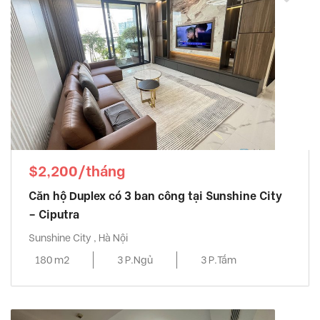
$2,200/tháng
Căn hộ Duplex có 3 ban công tại Sunshine City
– Ciputra
Sunshine City , Hà Nội
180 m2
3 P.Ngủ
3 P.Tắm