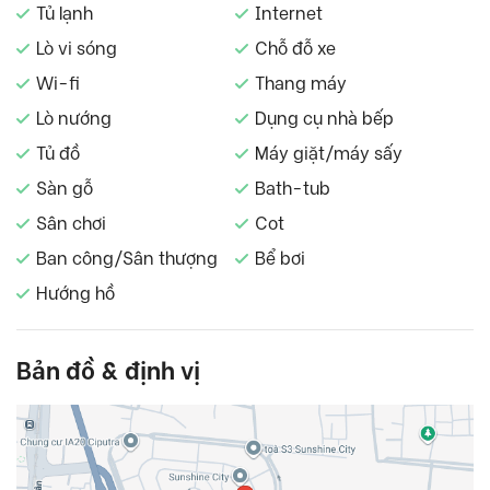
Tủ lạnh
Internet
Lò vi sóng
Chỗ đỗ xe
Wi-fi
Thang máy
Lò nướng
Dụng cụ nhà bếp
Tủ đồ
Máy giặt/máy sấy
Sàn gỗ
Bath-tub
Sân chơi
Cot
Ban công/Sân thượng
Bể bơi
Hướng hồ
Bản đồ & định vị