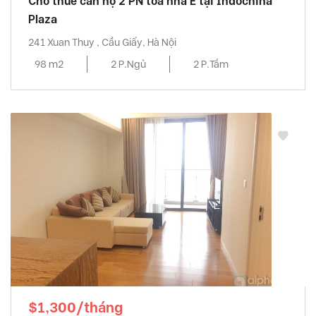
Cho thuê căn hộ 2 PN tòa nhà E tại Indochina
Plaza
241 Xuan Thuy , Cầu Giấy, Hà Nội
98 m2
2 P.Ngủ
2 P.Tắm
$1,300/tháng