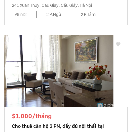
241 Xuan Thuy, Cau Giay, Cầu Giấy, Hà Nội
98 m2
2 P.Ngủ
2 P.Tắm
$1,000/tháng
Cho thuê căn hộ 2 PN, đầy đủ nội thất tại