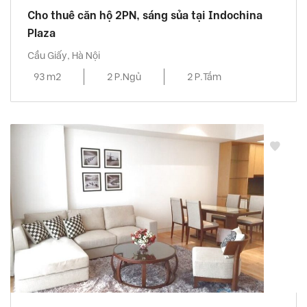
Cho thuê căn hộ 2PN, sáng sủa tại Indochina
Plaza
Cầu Giấy, Hà Nội
93 m2
2 P.Ngủ
2 P.Tắm