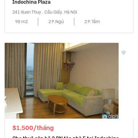
Indochina Plaza
241 Xuan Thuy , Cầu Giấy, Hà Nội
98 m2
2 P.Ngủ
2 P.Tắm
$1,500/tháng