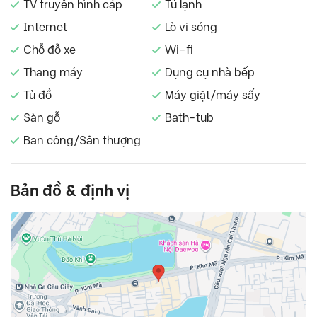
TV truyền hình cáp
Tủ lạnh
Internet
Lò vi sóng
Chỗ đỗ xe
Wi-fi
Thang máy
Dụng cụ nhà bếp
Tủ đồ
Máy giặt/máy sấy
Sàn gỗ
Bath-tub
Ban công/Sân thượng
Bản đồ & định vị