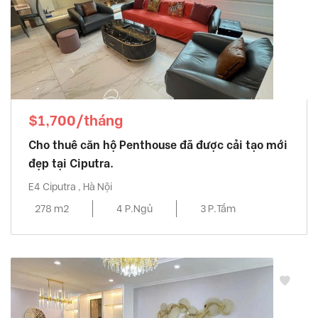
$1,700/tháng
Cho thuê căn hộ Penthouse đã được cải tạo mới
đẹp tại Ciputra.
E4 Ciputra , Hà Nội
278 m2
4 P.Ngủ
3 P.Tắm