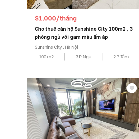
$1,000/tháng
Cho thuê căn hộ Sunshine City 100m2 , 3
phòng ngủ với gam màu ấm áp
Sunshine City , Hà Nội
100 m2
3 P.Ngủ
2 P.Tắm