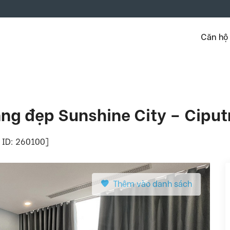
Căn hộ
áng đẹp Sunshine City – Ciput
y ID: 260100]
Thêm vào danh sách