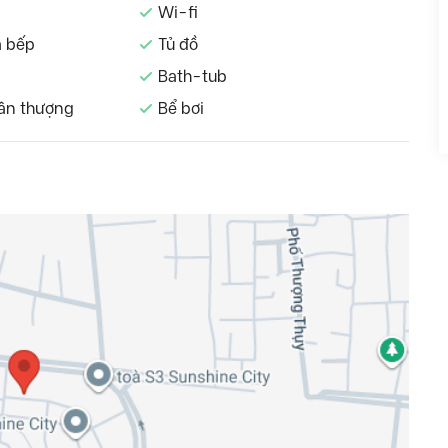
Wi-fi
à bếp
Tủ đồ
Bath-tub
ân thượng
Bể bơi