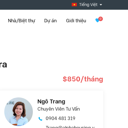
Tiếng Việt
0
Nhà/Biệt thự
Dự án
Giới thiệu
ra
$850/tháng
Ngô Trang
Chuyên Viên Tư Vấn
0904 481 319
Trang@alphahousing.v