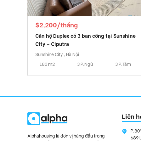
$2,200/tháng
Căn hộ Duplex có 3 ban công tại Sunshine
City – Ciputra
Sunshine City , Hà Nội
180 m2
3 P.Ngủ
3 P.Tắm
Liên h
P.80
Alphahousing là đơn vị hàng đầu trong
689 