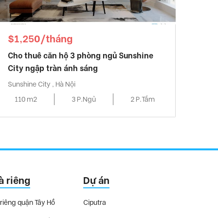
$1,250/tháng
Cho thuê căn hộ 3 phòng ngủ Sunshine
City ngập tràn ánh sáng
Sunshine City , Hà Nội
110 m2
3 P.Ngủ
2 P.Tắm
à riêng
Dự án
riêng quận Tây Hồ
Ciputra