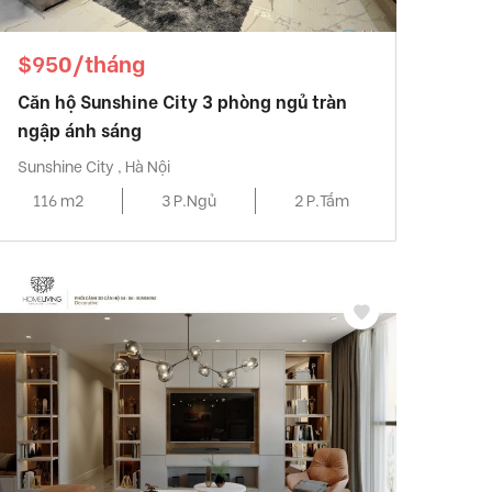
$950/tháng
Căn hộ Sunshine City 3 phòng ngủ tràn
ngập ánh sáng
Sunshine City , Hà Nội
116 m2
3 P.Ngủ
2 P.Tắm