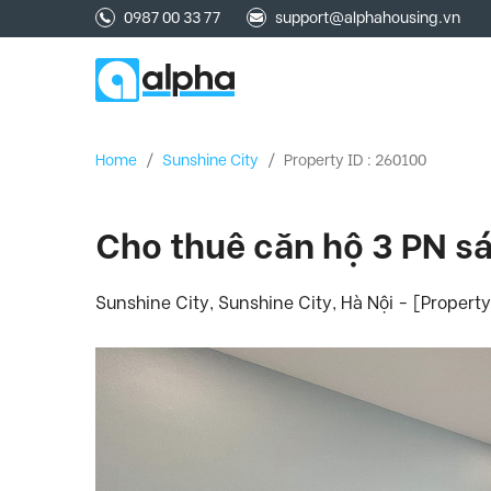
0987 00 33 77
support@alphahousing.vn
Home
/
Sunshine City
/
Property ID : 260100
Cho thuê căn hộ 3 PN s
Sunshine City, Sunshine City, Hà Nội - [Propert