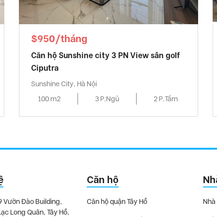
$950/tháng
Căn hộ Sunshine city 3 PN View sân golf
Ciputra
Sunshine City, Hà Nội
100 m2
3 P.Ngủ
2 P.Tắm
ệ
Căn hộ
Nh
9 Vườn Đào Building,
Căn hộ quận Tây Hồ
Nhà 
Lạc Long Quân, Tây Hồ,