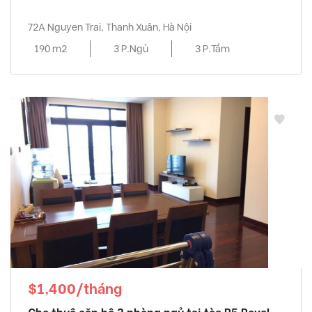
72A Nguyen Trai, Thanh Xuân, Hà Nội
190 m2
3 P.Ngủ
3 P.Tắm
$1,400/tháng