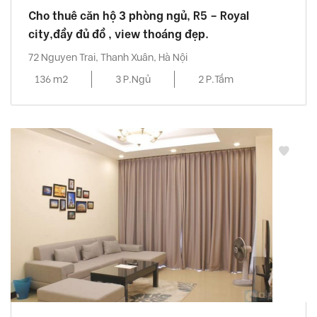
Cho thuê căn hộ 3 phòng ngủ, R5 – Royal
city,đầy đủ đồ , view thoáng đẹp.
72 Nguyen Trai, Thanh Xuân, Hà Nội
136 m2
3 P.Ngủ
2 P.Tắm