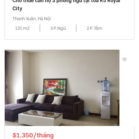
Cho thuê căn hộ 3 phòng ngủ tại tòa R5 Royal
City
Thanh Xuân, Hà Nội
131 m2
3 P.Ngủ
2 P.Tắm
$1,350/tháng