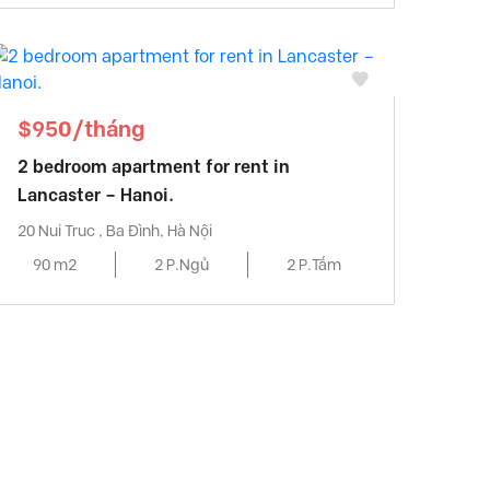
$950/tháng
2 bedroom apartment for rent in
Lancaster – Hanoi.
20 Nui Truc , Ba Đình, Hà Nội
90 m2
2 P.Ngủ
2 P.Tắm