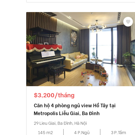
$3,200/tháng
Căn hộ 4 phòng ngủ view Hồ Tây tại
Metropolis Liễu Giai, Ba Đình
29 Lieu Giai, Ba Đình, Hà Nội
145 m2
4 P.Ngủ
3 P.Tắm