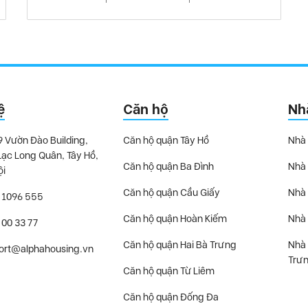
ệ
Căn hộ
Nh
9 Vườn Đào Building,
Căn hộ quận Tây Hồ
Nhà 
Lạc Long Quân, Tây Hồ,
Căn hộ quận Ba Đình
Nhà 
ội
Căn hộ quận Cầu Giấy
Nhà 
 1096 555
Căn hộ quận Hoàn Kiếm
Nhà 
 00 33 77
Căn hộ quận Hai Bà Trưng
Nhà 
ort@alphahousing.vn
Trư
Căn hộ quận Từ Liêm
Căn hộ quận Đống Đa