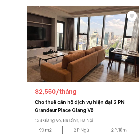
$2,550/tháng
Cho thuê căn hộ dịch vụ hiện đại 2 PN
Grandeur Place Giảng Võ
138 Giang Vo, Ba Đình, Hà Nội
90 m2
2 P.Ngủ
2 P.Tắm