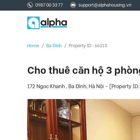
0987 00 33 77
support@alphahousing.vn
Home
/
Ba Đình
/
Property ID : 66213
Cho thuê căn hộ 3 phòn
172 Ngoc Khanh , Ba Đình, Hà Nội - [Property ID