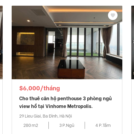
$6,000/tháng
Cho thuê căn hộ penthouse 3 phòng ngủ
view hồ tại Vinhome Metropolis.
29 Lieu Giai, Ba Đình, Hà Nội
280 m2
3 P.Ngủ
4 P.Tắm