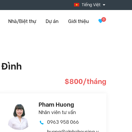
Tiếng Việt
0
Nhà/Biệt thự
Dự án
Giới thiệu
 Đình
$800/tháng
Pham Huong
Nhân viên tư vấn
0963 958 066
huong@alphahousing.v