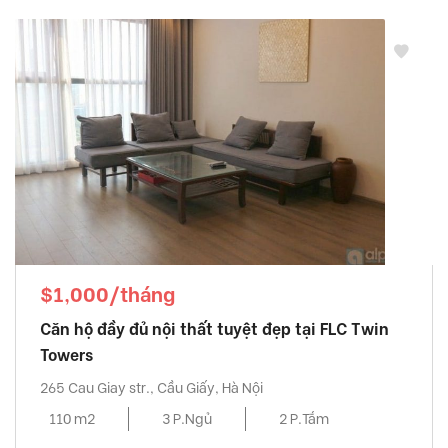
$1,000/tháng
Căn hộ đầy đủ nội thất tuyệt đẹp tại FLC Twin
Towers
265 Cau Giay str., Cầu Giấy, Hà Nội
110 m2
3 P.Ngủ
2 P.Tắm