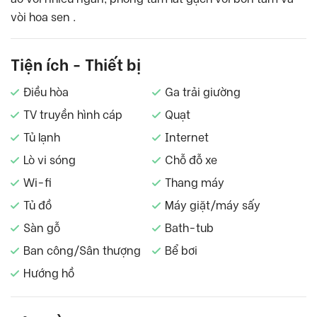
vòi hoa sen .
Tiện ích - Thiết bị
Điều hòa
Ga trải giường
TV truyền hình cáp
Quạt
Tủ lạnh
Internet
Lò vi sóng
Chỗ đỗ xe
Wi-fi
Thang máy
Tủ đồ
Máy giặt/máy sấy
Sàn gỗ
Bath-tub
Ban công/Sân thượng
Bể bơi
Hướng hồ