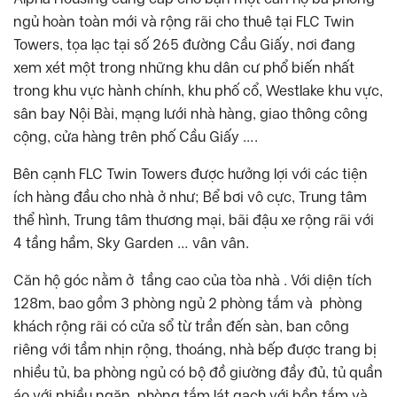
ngủ hoàn toàn mới và rộng rãi cho thuê tại FLC Twin
Towers, tọa lạc tại số 265 đường Cầu Giấy, nơi đang
xem xét một trong những khu dân cư phổ biến nhất
trong khu vực hành chính, khu phố cổ, Westlake khu vực,
sân bay Nội Bài, mạng lưới nhà hàng, giao thông công
cộng, cửa hàng trên phố Cầu Giấy ….
Bên cạnh FLC Twin Towers được hưởng lợi với các tiện
ích hàng đầu cho nhà ở như; Bể bơi vô cực, Trung tâm
thể hình, Trung tâm thương mại, bãi đậu xe rộng rãi với
4 tầng hầm, Sky Garden … vân vân.
Căn hộ góc nằm ở tầng cao của tòa nhà . Với diện tích
128m, bao gồm 3 phòng ngủ 2 phòng tắm và phòng
khách rộng rãi có cửa sổ từ trần đến sàn, ban công
riêng với tầm nhịn rộng, thoáng, nhà bếp được trang bị
nhiều tủ, ba phòng ngủ có bộ đồ giường đầy đủ, tủ quần
áo với nhiều ngăn, phòng tắm lát gạch với bồn tắm và